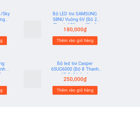
 /Sky
Bộ LED tivi SAMSUNG
óng
58NU Vuông 6V (Bộ 2
Thanh 629mm 42led)
180,000
₫
Add to
ng
Thêm vào giỏ hàng
wishlist
ung
Bộ led tivi Casper
nh 9
65UG6000 (Bộ 8 Thanh
)
AB 8+9 bóng)
250,000
₫
Add to
ng
Thêm vào giỏ hàng
wishlist