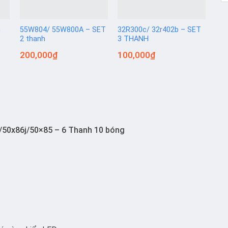
h
55W804/ 55W800A – SET
32R300c/ 32r402b – SET
55X
2 thanh
3 THANH
55x
55X
200,000
₫
100,000
₫
18
51 
/50x86j/50×85 – 6 Thanh 10 bóng