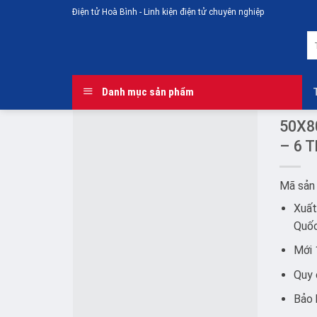
Skip
Điện tử Hoà Bình - Linh kiện điện tử chuyên nghiệp
to
T
content
ki
Danh mục sản phẩm
50X8
– 6 T
Add to
Mã sản
wishlist
Xuất
Quố
Mới
Quy 
Bảo 