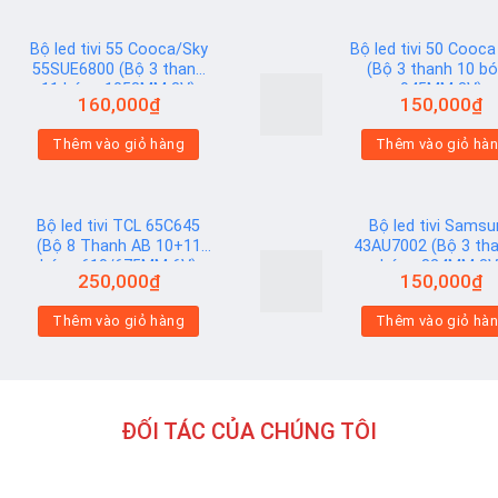
Bộ led tivi 55 Cooca/Sky
Bộ led tivi 50 Cooca
55SUE6800 (Bộ 3 thanh
(Bộ 3 thanh 10 b
11 bóng 1058MM 3V)
945MM 3V)
160,000
₫
150,000
₫
Add to
Thêm vào giỏ hàng
Thêm vào giỏ hà
wishlist
Bộ led tivi TCL 65C645
Bộ led tivi Sams
(Bộ 8 Thanh AB 10+11
43AU7002 (Bộ 3 tha
bóng 610/675MM 6V)
bóng 824MM 3V
250,000
₫
150,000
₫
Add to
Thêm vào giỏ hàng
Thêm vào giỏ hà
wishlist
ĐỐI TÁC CỦA CHÚNG TÔI