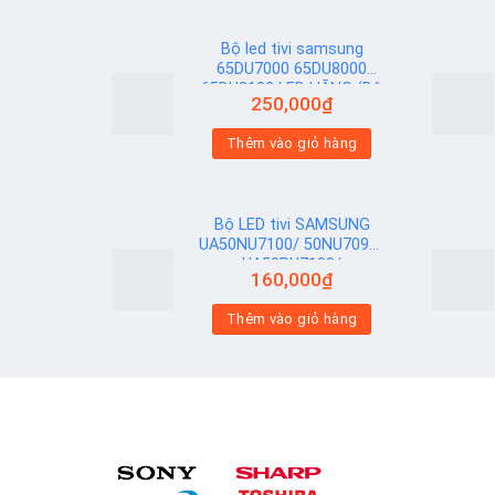
Bộ led tivi samsung
65DU7000 65DU8000
65DU8100 LED HÃNG (Bộ
250,000
₫
6 Thanh AB)
Add to
Add to
Thêm vào giỏ hàng
wishlist
wishlist
Bộ LED tivi SAMSUNG
UA50NU7100/ 50NU7090/
UA50RU7100/
160,000
₫
UA50RU7200/
UA50RU7300 (2 thanh
Add to
Add to
Thêm vào giỏ hàng
viền 6V N2) Hạt Vuông
wishlist
wishlist