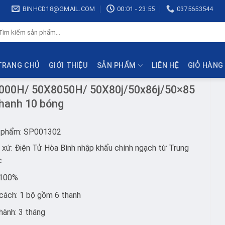
BINHCD18@GMAIL.COM
00:01 - 23:55
0375653544
ìm
ếm:
TRANG CHỦ
GIỚI THIỆU
SẢN PHẨM
LIÊN HỆ
GIỎ HÀNG
000H/ 50X8050H/ 50X80j/50x86j/50×85
hanh 10 bóng
 phẩm: SP001302
 xứ: Điện Tử Hòa Bình nhập khẩu chính ngạch từ Trung
c
 100%
cách: 1 bộ gồm 6 thanh
hành: 3 tháng