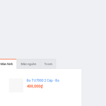
Màn hình
Màn nguồn
Tcom
Bo TU7000 2 Cáp - Bo
400,000
₫
Add to
Add to
wishlist
wishlist