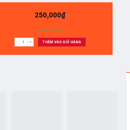
250,000
₫
Còn 44 trong kho
50X8000H/ 50X8050H/ 50X80j/50x86j/50x85 - 6 Thanh 10 bóng số lượng
THÊM VÀO GIỎ HÀNG
o
Add to
Add to
t
wishlist
wishlist