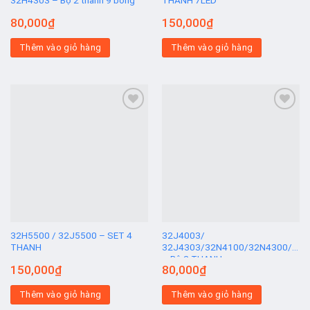
32H4303 – Bộ 2 thanh 9 bóng
THANH 7LED
80,000
₫
150,000
₫
Thêm vào giỏ hàng
Thêm vào giỏ hàng
Add to
Add to
wishlist
wishlist
32H5500 / 32J5500 – SET 4
32J4003/
THANH
32J4303/32N4100/32N4300/32n
– Bộ 2 THANH
150,000
₫
80,000
₫
Thêm vào giỏ hàng
Thêm vào giỏ hàng