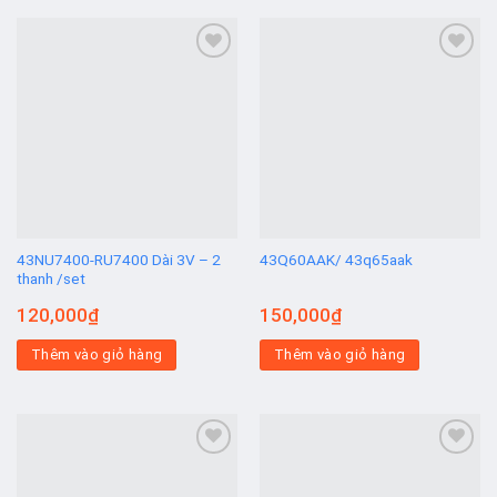
Add to
Add to
wishlist
wishlist
43NU7400-RU7400 Dài 3V – 2
43Q60AAK/ 43q65aak
thanh /set
120,000
₫
150,000
₫
Thêm vào giỏ hàng
Thêm vào giỏ hàng