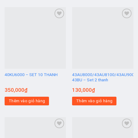
Add to
Add to
wishlist
wishlist
40KU6000 – SET 10 THANH
43AU8000/43AU8100/43AU9000
43BU – Set 2 thanh
350,000
₫
130,000
₫
Thêm vào giỏ hàng
Thêm vào giỏ hàng