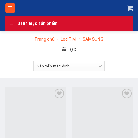
Skip
to
content
Danh mục sản phẩm
Trang chủ
/
Led TiVi
/
SAMSUNG
LỌC
Add to
Add to
wishlist
wishlist