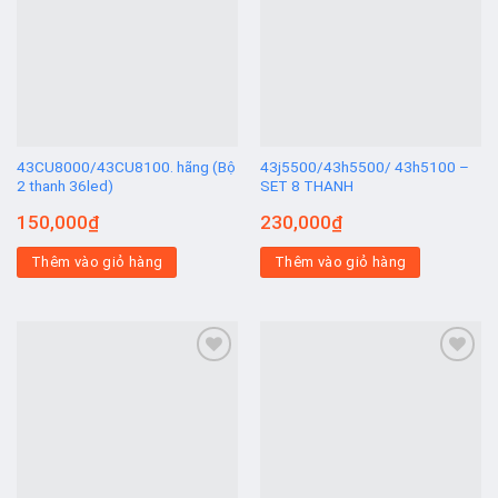
Add to
Add to
wishlist
wishlist
43CU8000/43CU8100. hãng (Bộ
43j5500/43h5500/ 43h5100 –
2 thanh 36led)
SET 8 THANH
150,000
₫
230,000
₫
Thêm vào giỏ hàng
Thêm vào giỏ hàng
Add to
Add to
wishlist
wishlist