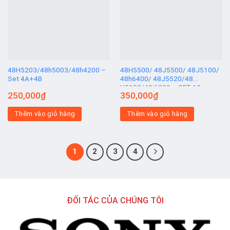
Add to
Add to
wishlist
wishlist
48H5203/48h5003/48h4200 –
48H5500/ 48J5500/ 48J5100/
Set 4A+4B
48h6400/ 48J5520/48
H5150/48j6200 – SET 12
250,000
₫
350,000
₫
THANH
Thêm vào giỏ hàng
Thêm vào giỏ hàng
1
2
3
4
ĐỐI TÁC CỦA CHÚNG TÔI