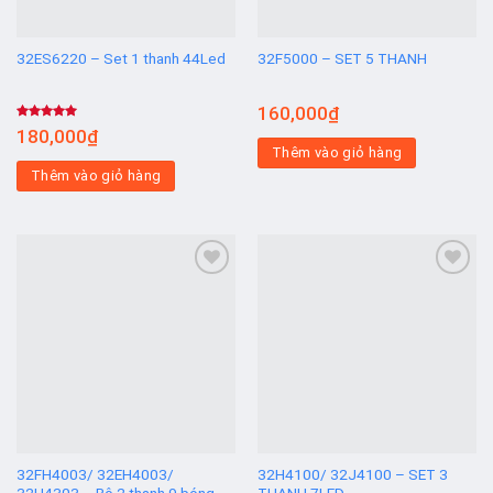
32ES6220 – Set 1 thanh 44Led
32F5000 – SET 5 THANH
160,000
₫
Được xếp
180,000
₫
hạng
5.00
Thêm vào giỏ hàng
5 sao
Thêm vào giỏ hàng
Add to
Add to
wishlist
wishlist
32FH4003/ 32EH4003/
32H4100/ 32J4100 – SET 3