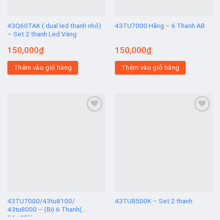
43Q60TAK ( dual led thanh nhỏ)
43TU7000 Hãng – 6 Thanh AB
– Set 2 thanh Led Vàng
150,000
₫
150,000
₫
Thêm vào giỏ hàng
Thêm vào giỏ hàng
Add to
Add to
wishlist
wishlist
43TU7000/43tu8100/
43TU8500K – Set 2 thanh
43tu8000 – (Bộ 6 Thanh(
3A+3B))