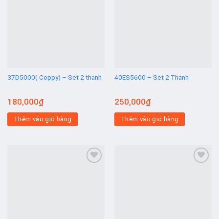
Add to
Add to
wishlist
wishlist
37D5000( Coppy) – Set 2 thanh
40ES5600 – Set 2 Thanh
180,000
₫
250,000
₫
Thêm vào giỏ hàng
Thêm vào giỏ hàng
Add to
Add to
wishlist
wishlist