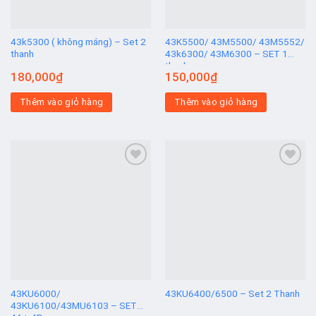
43k5300 ( không máng) – Set 2
43K5500/ 43M5500/ 43M5552/
thanh
43k6300/ 43M6300 – SET 1
thanh
180,000
₫
150,000
₫
Thêm vào giỏ hàng
Thêm vào giỏ hàng
Add to
Add to
wishlist
wishlist
43KU6000/
43KU6400/6500 – Set 2 Thanh
43KU6100/43MU6103 – SET