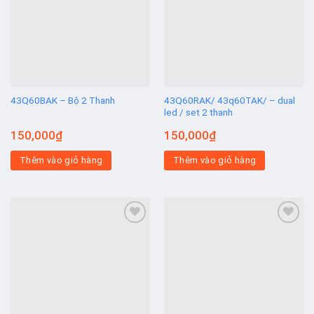
Add to
Add to
wishlist
wishlist
43Q60BAK – Bộ 2 Thanh
43Q60RAK/ 43q60TAK/ – dual
led / set 2 thanh
150,000
₫
150,000
₫
Thêm vào giỏ hàng
Thêm vào giỏ hàng
Add to
Add to
wishlist
wishlist