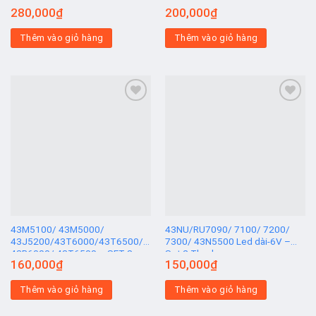
4A+ 4B
280,000
₫
200,000
₫
Thêm vào giỏ hàng
Thêm vào giỏ hàng
Add to
Add to
wishlist
wishlist
43M5100/ 43M5000/
43NU/RU7090/ 7100/ 7200/
43J5200/43T6000/43T6500/
7300/ 43N5500 Led dài-6V –
43R6000/ 43T6500 – SET 8
Set 2 Thanh
160,000
₫
150,000
₫
THANH
Thêm vào giỏ hàng
Thêm vào giỏ hàng