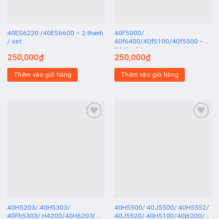
40ES6220 /40ES6600 – 2 thanh
40F5000/
/ set
40f6400/40f5100/40f5500 –
14 thanh/ set
250,000
₫
250,000
₫
Thêm vào giỏ hàng
Thêm vào giỏ hàng
Add to
Add to
wishlist
wishlist
40H5203/ 40H5303/
40H5500/ 40J5500/ 40H5552/
40Fh5303/ H4200/40H6203( Z
40J5520/ 40H5100/40j6200/