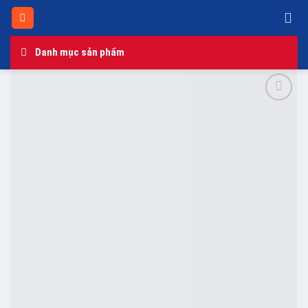
Skip
to
content
Danh mục sản phẩm
Add to
wishlist