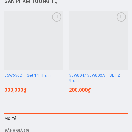
SẢN PHẨM TƯƠNG TỰ
Add to
Add to
wishlist
wishlist
55W650D – Set 14 Thanh
55W804/ 55W800A – SET 2
thanh
300,000
₫
200,000
₫
MÔ TẢ
ĐÁNH GIÁ (0)