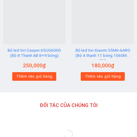
Add to
Add to
wishlist
wishlist
Bộ led tivi Casper 65UG6000
Bộ led tivi Xiaomi 55M6-6ARG
(Bộ 8 Thanh AB 8+9 bóng)
(Bộ 4 thanh 11 bóng 1060MM
3V)
250,000
₫
180,000
₫
Thêm vào giỏ hàng
Thêm vào giỏ hàng
ĐỐI TÁC CỦA CHÚNG TÔI