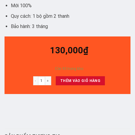
Mới 100%
Quy cách: 1 bộ gồm 2 thanh
Bảo hành: 3 tháng
130,000
₫
Còn 93 trong kho
43X7000e/43X8000e/43X7500e/43X7500F/ X8500F/ 43x8000g/x8500
THÊM VÀO GIỎ HÀNG