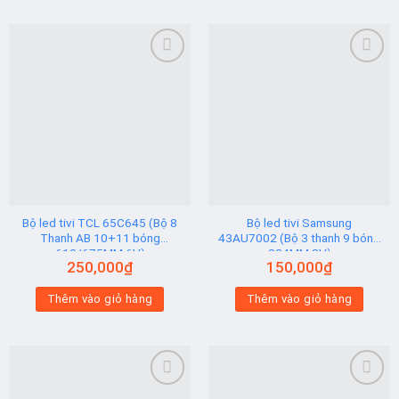
Add to
Add to
wishlist
wishlist
Bộ led tivi TCL 65C645 (Bộ 8
Bộ led tivi Samsung
Thanh AB 10+11 bóng
43AU7002 (Bộ 3 thanh 9 bóng
610/675MM 6V)
824MM 3V)
250,000
₫
150,000
₫
Thêm vào giỏ hàng
Thêm vào giỏ hàng