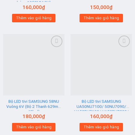
bóng 1058MM 3V)
160,000
₫
150,000
₫
Thêm vào giỏ hàng
Thêm vào giỏ hàng
Add to
Add to
wishlist
wishlist
Bộ LED tivi SAMSUNG 58NU
Bộ LED tivi SAMSUNG
Vuông 6V (Bộ 2 Thanh 629mm
UA50NU7100/ 50NU7090/
42led)
UA50RU7100/ UA50RU7200/
180,000
₫
160,000
₫
UA50RU7300 (2 thanh viền 6V
N2) Hạt Vuông
Thêm vào giỏ hàng
Thêm vào giỏ hàng