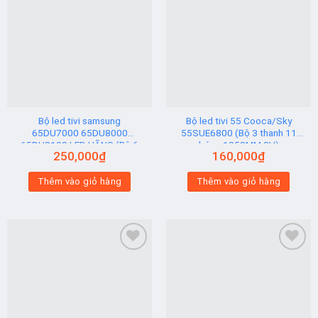
Add to
Add to
wishlist
wishlist
Bộ led tivi samsung
Bộ led tivi 55 Cooca/Sky
65DU7000 65DU8000
55SUE6800 (Bộ 3 thanh 11
65DU8100 LED HÃNG (Bộ 6
bóng 1058MM 3V)
250,000
₫
160,000
₫
Thanh AB)
Thêm vào giỏ hàng
Thêm vào giỏ hàng
Add to
Add to
wishlist
wishlist