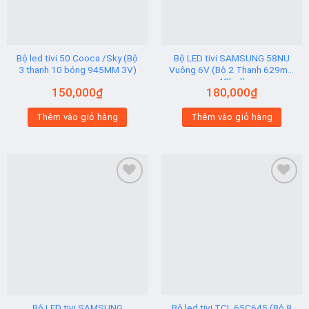
Bộ led tivi 50 Cooca /Sky (Bộ
Bộ LED tivi SAMSUNG 58NU
3 thanh 10 bóng 945MM 3V)
Vuông 6V (Bộ 2 Thanh 629mm
42led)
150,000
₫
180,000
₫
Thêm vào giỏ hàng
Thêm vào giỏ hàng
Add to
Add to
wishlist
wishlist
Bộ LED tivi SAMSUNG
Bộ led tivi TCL 65C645 (Bộ 8