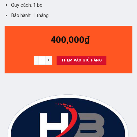
Quy cách: 1 bo
Bảo hành: 1 tháng
400,000
₫
Bo TU7000 2 Cáp - Bo số lượng
THÊM VÀO GIỎ HÀNG