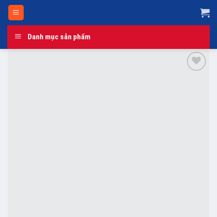
Skip
to
content
Danh mục sản phẩm
Add to
wishlist