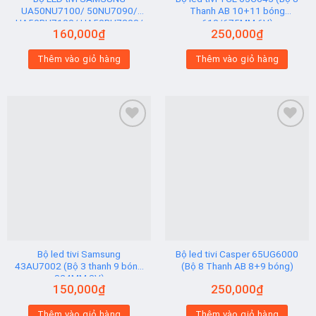
UA50NU7100/ 50NU7090/
Thanh AB 10+11 bóng
UA50RU7100/ UA50RU7200/
610/675MM 6V)
160,000
₫
250,000
₫
UA50RU7300 (2 thanh viền 6V
N2) Hạt Vuông
Thêm vào giỏ hàng
Thêm vào giỏ hàng
Add to
Add to
wishlist
wishlist
Bộ led tivi Samsung
Bộ led tivi Casper 65UG6000
43AU7002 (Bộ 3 thanh 9 bóng
(Bộ 8 Thanh AB 8+9 bóng)
824MM 3V)
150,000
₫
250,000
₫
Thêm vào giỏ hàng
Thêm vào giỏ hàng