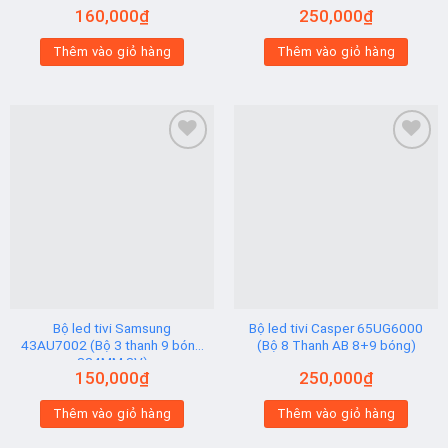
UA50RU7100/ UA50RU7200/
610/675MM 6V)
160,000
₫
250,000
₫
UA50RU7300 (2 thanh viền 6V
N2) Hạt Vuông
Thêm vào giỏ hàng
Thêm vào giỏ hàng
Add to
Add to
wishlist
wishlist
Bộ led tivi Samsung
Bộ led tivi Casper 65UG6000
43AU7002 (Bộ 3 thanh 9 bóng
(Bộ 8 Thanh AB 8+9 bóng)
824MM 3V)
150,000
₫
250,000
₫
Thêm vào giỏ hàng
Thêm vào giỏ hàng