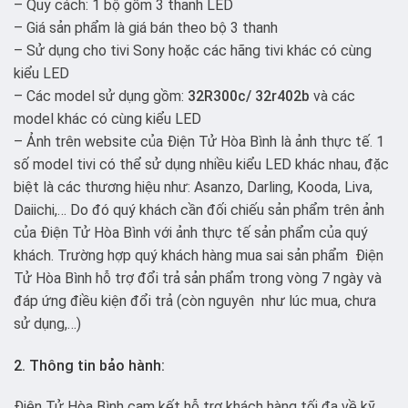
– Quy cách: 1 bộ gồm 3 thanh LED
– Giá sản phẩm là giá bán theo bộ 3 thanh
– Sử dụng cho tivi Sony hoặc các hãng tivi khác có cùng
kiểu LED
– Các model sử dụng gồm:
32R300c/ 32r402b
và các
model khác có cùng kiểu LED
– Ảnh trên website của Điện Tử Hòa Bình là ảnh thực tế. 1
số model tivi có thể sử dụng nhiều kiểu LED khác nhau, đặc
biệt là các thương hiệu như: Asanzo, Darling, Kooda, Liva,
Daiichi,… Do đó quý khách cần đối chiếu sản phẩm trên ảnh
của Điện Tử Hòa Bình với ảnh thực tế sản phẩm của quý
khách. Trường hợp quý khách hàng mua sai sản phẩm Điện
Tử Hòa Bình hỗ trợ đổi trả sản phẩm trong vòng 7 ngày và
đáp ứng điều kiện đổi trả (còn nguyên như lúc mua, chưa
sử dụng,…)
2. Thông tin bảo hành:
Điện Tử Hòa Bình cam kết hỗ trợ khách hàng tối đa về kỹ