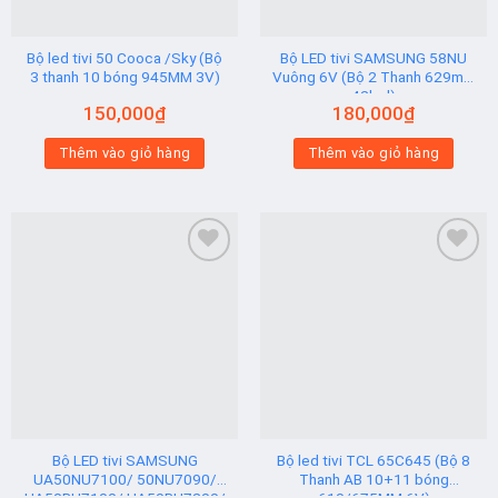
Bộ led tivi 50 Cooca /Sky (Bộ
Bộ LED tivi SAMSUNG 58NU
3 thanh 10 bóng 945MM 3V)
Vuông 6V (Bộ 2 Thanh 629mm
42led)
150,000
₫
180,000
₫
Thêm vào giỏ hàng
Thêm vào giỏ hàng
Add to
Add to
wishlist
wishlist
Bộ LED tivi SAMSUNG
Bộ led tivi TCL 65C645 (Bộ 8
UA50NU7100/ 50NU7090/
Thanh AB 10+11 bóng