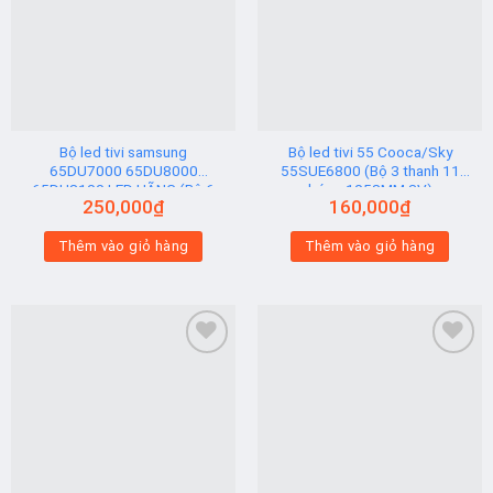
Add to
Add to
wishlist
wishlist
Bộ led tivi samsung
Bộ led tivi 55 Cooca/Sky
65DU7000 65DU8000
55SUE6800 (Bộ 3 thanh 11
65DU8100 LED HÃNG (Bộ 6
bóng 1058MM 3V)
250,000
₫
160,000
₫
Thanh AB)
Thêm vào giỏ hàng
Thêm vào giỏ hàng
Add to
Add to
wishlist
wishlist