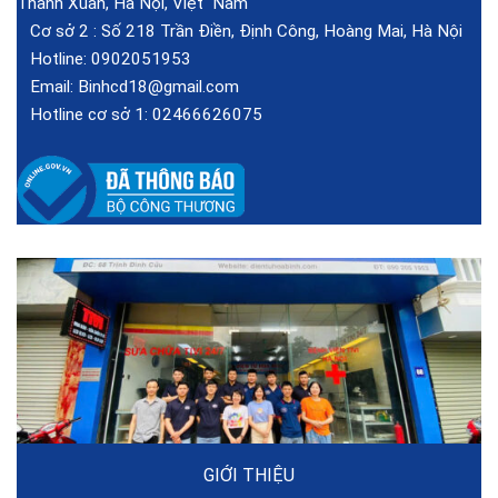
Thanh Xuân, Hà Nội, Việt Nam
Cơ sở 2 :
Số 218 Trần Điền, Định Công, Hoàng Mai, Hà Nội
Hotline:
0902051953
Email:
Binhcd18@gmail.com
Hotline cơ sở 1:
02466626075
GIỚI THIỆU