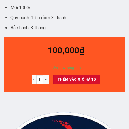
Mới 100%
Quy cách: 1 bộ gồm 3 thanh
Bảo hành: 3 tháng
100,000
₫
Còn 194 trong kho
32R300c/ 32r402b - SET 3 THANH số lượng
THÊM VÀO GIỎ HÀNG