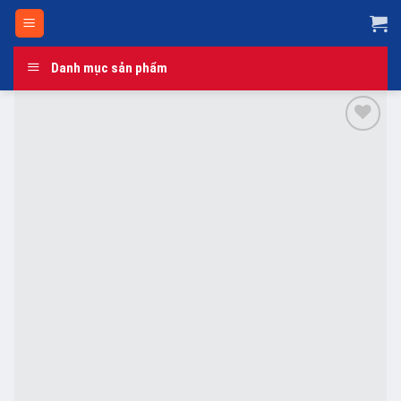
Skip
to
content
Danh mục sản phẩm
Add to
wishlist