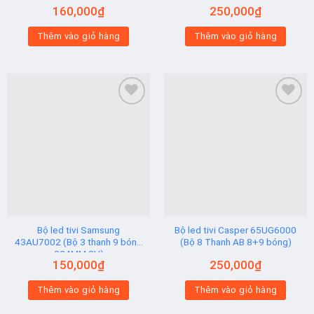
UA50RU7100/ UA50RU7200/
610/675MM 6V)
160,000
₫
250,000
₫
UA50RU7300 (2 thanh viền 6V
N2) Hạt Vuông
Thêm vào giỏ hàng
Thêm vào giỏ hàng
Add to
Add to
wishlist
wishlist
Bộ led tivi Samsung
Bộ led tivi Casper 65UG6000
43AU7002 (Bộ 3 thanh 9 bóng
(Bộ 8 Thanh AB 8+9 bóng)
824MM 3V)
150,000
₫
250,000
₫
Thêm vào giỏ hàng
Thêm vào giỏ hàng