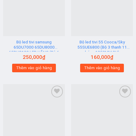
Add to
Add to
wishlist
wishlist
Bộ led tivi samsung
Bộ led tivi 55 Cooca/Sky
65DU7000 65DU8000
55SUE6800 (Bộ 3 thanh 11
65DU8100 LED HÃNG (Bộ 6
bóng 1058MM 3V)
250,000
₫
160,000
₫
Thanh AB)
Thêm vào giỏ hàng
Thêm vào giỏ hàng
Add to
Add to
wishlist
wishlist