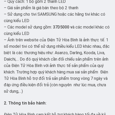
– Quy cách: 1 bộ gồm 2 thanh LED
– Giá sản phẩm là giá bán theo bộ 2 thanh
– Sử dụng cho tivi SAMSUNG hoặc các hãng tivi khác có
cùng kiểu LED
– Các model sử dụng gồm:
37D5000
v
à các model khác có
cùng kiểu LED
– Ảnh trên website của Điện Tử Hòa Bình là ảnh thực tế. 1
số model tivi có thể sử dụng nhiều kiểu LED khác nhau, đặc
biệt là các thương hiệu như: Asanzo, Darling, Kooda, Liva,
Daiichi,… Do đó quý khách cần đối chiếu sản phẩm trên ảnh
của Điện Tử Hòa Bình với ảnh thực tế sản phẩm của quý
khách. Trường hợp quý khách hàng mua sai sản phẩm Điện
Tử Hòa Bình hỗ trợ đổi trả sản phẩm trong vòng 7 ngày và
đáp ứng điều kiện đổi trả (còn nguyên như lúc mua, chưa
sử dụng,…)
2. Thông tin bảo hành:
Điện Tử Hòa Bình cam kết hỗ trợ khách hàng tối đa về kỹ