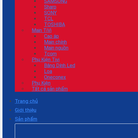
SAMSUNG
Sharp
SONY
TCL
TOSHIBA
Main TiVi
Cao áp
Main chính
Main nguồn
Tcom
Phụ Kiện Tivi
Băng Dính Led
Loa
Oneconex
Phụ Kiện
Tất cả sản phẩm
Trang chủ
Giới thiệu
Sản phẩm