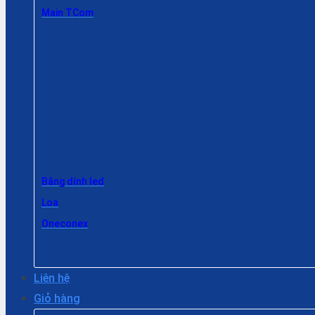
Main TCom
Băng dính led
Loa
Oneconex
Liên hệ
Giỏ hàng