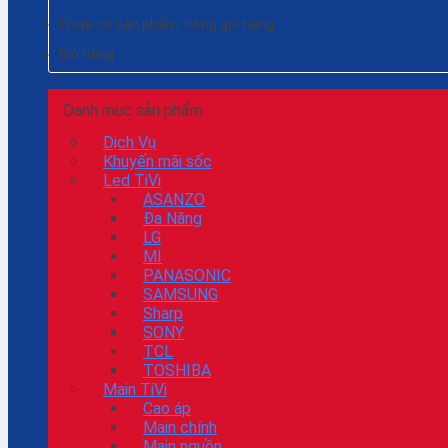
Chưa có sản phẩm trong giỏ hàng.
Giỏ hàng
Danh mục sản phẩm
Dịch Vụ
Khuyến mãi sốc
Led TiVi
ASANZO
Đa Năng
LG
MI
PANASONIC
SAMSUNG
Sharp
SONY
TCL
TOSHIBA
Main TiVi
Cao áp
Main chính
Main nguồn