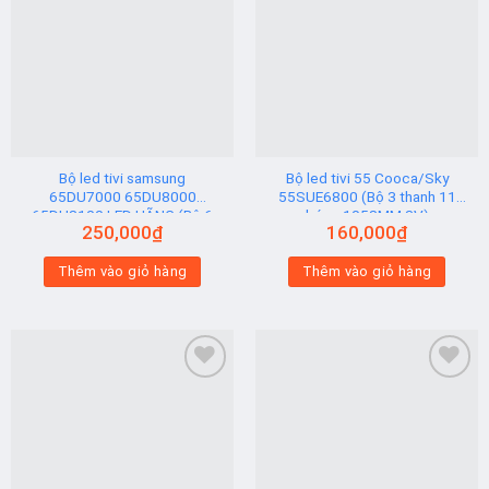
Add to
Add to
wishlist
wishlist
Bộ led tivi samsung
Bộ led tivi 55 Cooca/Sky
65DU7000 65DU8000
55SUE6800 (Bộ 3 thanh 11
65DU8100 LED HÃNG (Bộ 6
bóng 1058MM 3V)
250,000
₫
160,000
₫
Thanh AB)
Thêm vào giỏ hàng
Thêm vào giỏ hàng
Add to
Add to
wishlist
wishlist