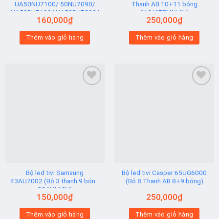
UA50NU7100/ 50NU7090/
Thanh AB 10+11 bóng
UA50RU7100/ UA50RU7200/
610/675MM 6V)
160,000
₫
250,000
₫
UA50RU7300 (2 thanh viền 6V
N2) Hạt Vuông
Thêm vào giỏ hàng
Thêm vào giỏ hàng
Add to
Add to
wishlist
wishlist
Bộ led tivi Samsung
Bộ led tivi Casper 65UG6000
43AU7002 (Bộ 3 thanh 9 bóng
(Bộ 8 Thanh AB 8+9 bóng)
824MM 3V)
150,000
₫
250,000
₫
Thêm vào giỏ hàng
Thêm vào giỏ hàng