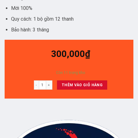
Mới 100%
Quy cách: 1 bộ gồm 12 thanh
Bảo hành: 3 tháng
300,000
₫
Còn 11 trong kho
49mu6103/49ku6100/ 49KU6000 - SET 12 THANH số lượng
THÊM VÀO GIỎ HÀNG