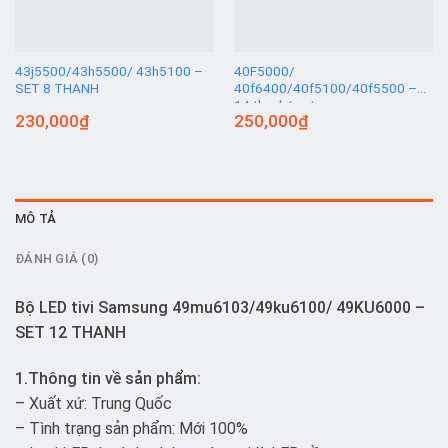
43j5500/43h5500/ 43h5100 –
40F5000/
SET 8 THANH
40f6400/40f5100/40f5500 –
14 thanh/ set
230,000
₫
250,000
₫
MÔ TẢ
ĐÁNH GIÁ (0)
Bộ LED tivi Samsung 49mu6103/49ku6100/ 49KU6000 –
SET 12 THANH
1.Thông tin về sản phẩm:
– Xuất xứ: Trung Quốc
– Tình trạng sản phẩm: Mới 100%