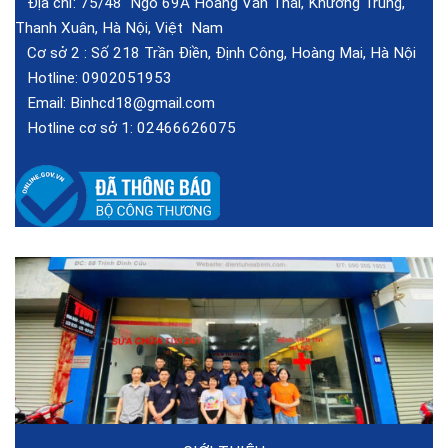
Địa chỉ: 75/48 Ngõ 69A Hoàng Văn Thái, Khương Trung,
Thanh Xuân, Hà Nội, Việt Nam
Cơ sở 2 :
Số 218 Trần Điền, Định Công, Hoàng Mai, Hà Nội
Hotline:
0902051953
Email:
Binhcd18@gmail.com
Hotline cơ sở 1:
02466626075