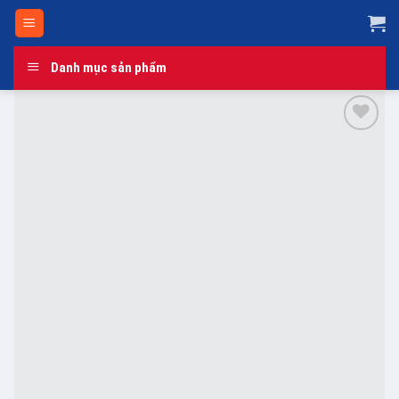
Skip
to
content
Danh mục sản phẩm
Add to
wishlist