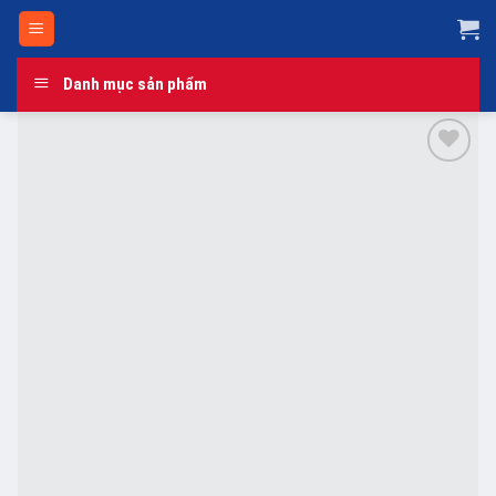
Skip
to
content
Danh mục sản phẩm
Add to
wishlist