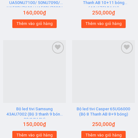
UA50NU7100/ 50NU7090/
Thanh AB 10+11 bóng
UA50RU7100/ UA50RU7200/
610/675MM 6V)
160,000
₫
250,000
₫
UA50RU7300 (2 thanh viền 6V
N2) Hạt Vuông
Thêm vào giỏ hàng
Thêm vào giỏ hàng
Add to
Add to
wishlist
wishlist
Bộ led tivi Samsung
Bộ led tivi Casper 65UG6000
43AU7002 (Bộ 3 thanh 9 bóng
(Bộ 8 Thanh AB 8+9 bóng)
824MM 3V)
150,000
₫
250,000
₫
Thêm vào giỏ hàng
Thêm vào giỏ hàng