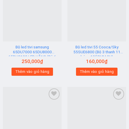
Add to
Add to
wishlist
wishlist
Bộ led tivi samsung
Bộ led tivi 55 Cooca/Sky
65DU7000 65DU8000
55SUE6800 (Bộ 3 thanh 11
65DU8100 LED HÃNG (Bộ 6
bóng 1058MM 3V)
250,000
₫
160,000
₫
Thanh AB)
Thêm vào giỏ hàng
Thêm vào giỏ hàng
Add to
Add to
wishlist
wishlist