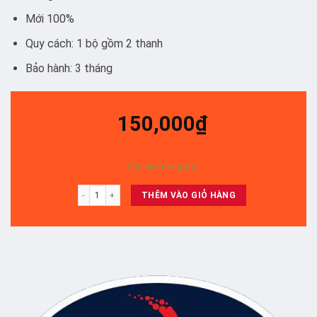
Mới 100%
Quy cách: 1 bộ gồm 2 thanh
Bảo hành: 3 tháng
150,000
₫
Còn 669 trong kho
43Q60RAK/ 43q60TAK/ - dual led / set 2 thanh số lượng
THÊM VÀO GIỎ HÀNG