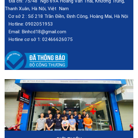
Địa chỉ: 75/48 Ngõ 69A Hoàng Văn Thái, Khương Trung,
Thanh Xuân, Hà Nội, Việt Nam
Cơ sở 2 :
Số 218 Trần Điền, Định Công, Hoàng Mai, Hà Nội
Hotline:
0902051953
Email:
Binhcd18@gmail.com
Hotline cơ sở 1:
02466626075