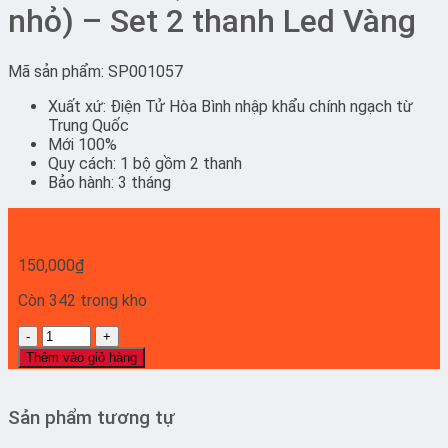
nhỏ) – Set 2 thanh Led Vàng
Mã sản phẩm: SP001057
Xuất xứ: Điện Tử Hòa Bình nhập khẩu chính ngạch từ
Trung Quốc
Mới 100%
Quy cách: 1 bộ gồm 2 thanh
Bảo hành: 3 tháng
150,000
₫
Còn 342 trong kho
43Q60TAK
(
Thêm vào giỏ hàng
dual
led
thanh
Sản phẩm tương tự
nhỏ)