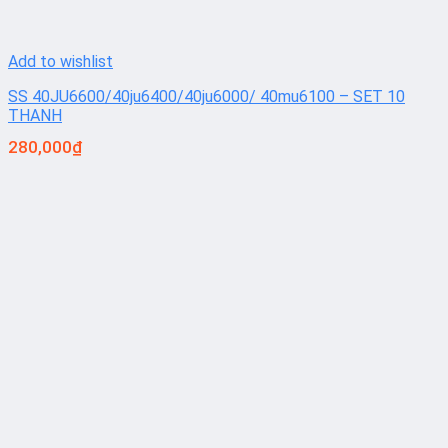
Add to wishlist
SS 40JU6600/40ju6400/40ju6000/ 40mu6100 – SET 10
THANH
280,000
₫