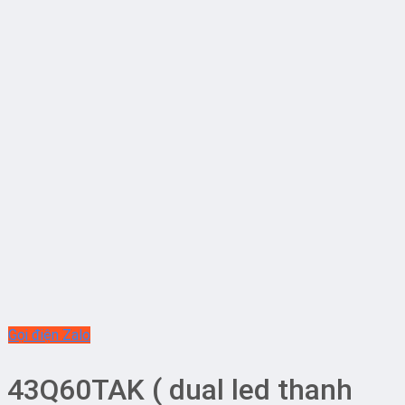
Gọi điện
Zalo
43Q60TAK ( dual led thanh