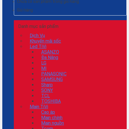
Chưa có sản phẩm trong giỏ hàng.
Giỏ hàng
Danh mục sản phẩm
Dịch Vụ
Khuyến mãi sốc
Led TiVi
ASANZO
Đa Năng
LG
MI
PANASONIC
SAMSUNG
Sharp
SONY
TCL
TOSHIBA
Main TiVi
Cao áp
Main chính
Main nguồn
Tcom