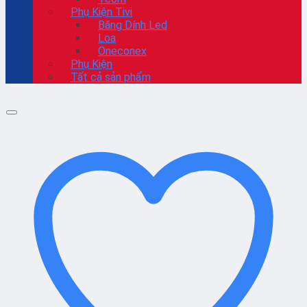
Phụ Kiện Tivi
Băng Dính Led
Loa
Oneconex
Phụ Kiện
Tất cả sản phẩm