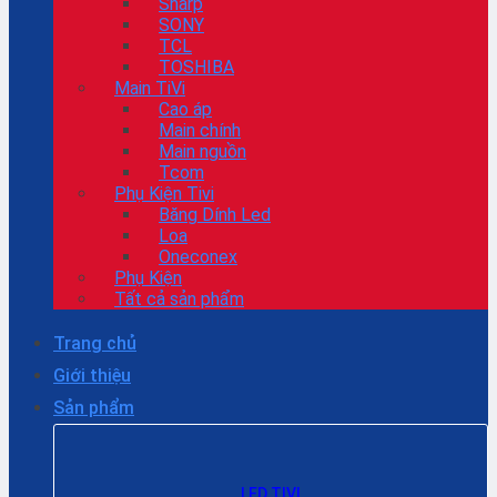
Sharp
SONY
TCL
TOSHIBA
Main TiVi
Cao áp
Main chính
Main nguồn
Tcom
Phụ Kiện Tivi
Băng Dính Led
Loa
Oneconex
Phụ Kiện
Tất cả sản phẩm
Trang chủ
Giới thiệu
Sản phẩm
LED TIVI