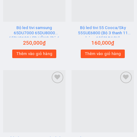
Bộ led tivi samsung
Bộ led tivi 55 Cooca/Sky
65DU7000 65DU8000
55SUE6800 (Bộ 3 thanh 11
65DU8100 LED HÃNG (Bộ 6
bóng 1058MM 3V)
250,000
₫
160,000
₫
Thanh AB)
Thêm vào giỏ hàng
Thêm vào giỏ hàng
Add to
Add to
wishlist
wishlist