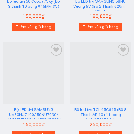
Bộ led tivi 50 Cooca /Sky (Bộ
Bộ LED tivi SAMSUNG 58NU
3 thanh 10 bóng 945MM 3V)
Vuông 6V (Bộ 2 Thanh 629mm
42led)
150,000
₫
180,000
₫
Thêm vào giỏ hàng
Thêm vào giỏ hàng
Add to
Add to
wishlist
wishlist
Bộ LED tivi SAMSUNG
Bộ led tivi TCL 65C645 (Bộ 8
UA50NU7100/ 50NU7090/
Thanh AB 10+11 bóng
UA50RU7100/ UA50RU7200/
610/675MM 6V)
160,000
₫
250,000
₫
UA50RU7300 (2 thanh viền 6V
N2) Hạt Vuông