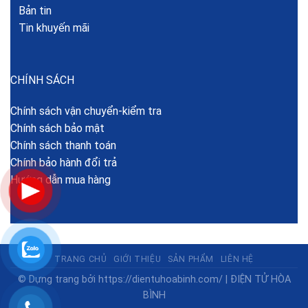
Bản tin
Tin khuyến mãi
CHÍNH SÁCH
Chính sách vận chuyển-kiểm tra
Chính sách bảo mật
Chính sách thanh toán
Chính bảo hành đổi trả
Hướng dẫn mua hàng
TRANG CHỦ
GIỚI THIỆU
SẢN PHẨM
LIÊN HỆ
© Dựng trang bởi
https://dientuhoabinh.com/
|
ĐIỆN TỬ HÒA
BÌNH