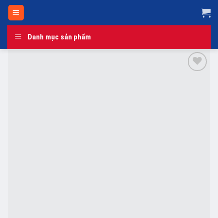
Skip
to
content
Danh mục sản phẩm
Add to
wishlist