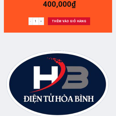
400,000
₫
MEKA 50NU - TẤM số lượng
THÊM VÀO GIỎ HÀNG