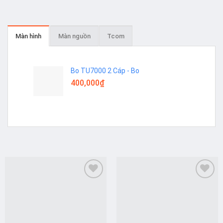
Màn hình
Màn nguồn
Tcom
Bo TU7000 2 Cáp - Bo
400,000
₫
Add to
Add to
wishlist
wishlist