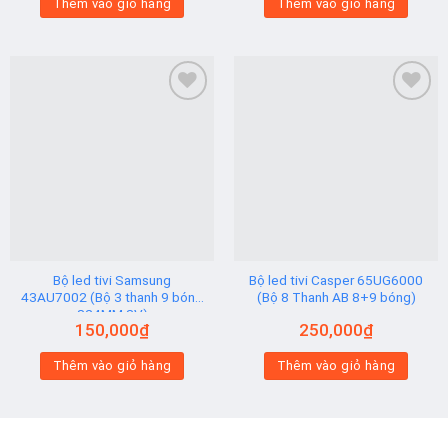
Thêm vào giỏ hàng
Thêm vào giỏ hàng
Add to
Add to
wishlist
wishlist
Bộ led tivi Samsung
Bộ led tivi Casper 65UG6000
43AU7002 (Bộ 3 thanh 9 bóng
(Bộ 8 Thanh AB 8+9 bóng)
824MM 3V)
150,000
₫
250,000
₫
Thêm vào giỏ hàng
Thêm vào giỏ hàng