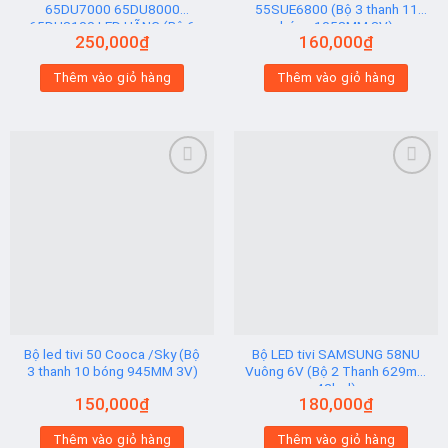
65DU7000 65DU8000
55SUE6800 (Bộ 3 thanh 11
65DU8100 LED HÃNG (Bộ 6
bóng 1058MM 3V)
250,000
₫
160,000
₫
Thanh AB)
Thêm vào giỏ hàng
Thêm vào giỏ hàng
Add to
Add to
wishlist
wishlist
Bộ led tivi 50 Cooca /Sky (Bộ
Bộ LED tivi SAMSUNG 58NU
3 thanh 10 bóng 945MM 3V)
Vuông 6V (Bộ 2 Thanh 629mm
42led)
150,000
₫
180,000
₫
Thêm vào giỏ hàng
Thêm vào giỏ hàng