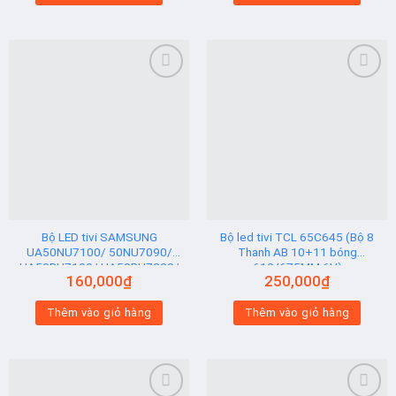
Add to
Add to
wishlist
wishlist
Bộ LED tivi SAMSUNG
Bộ led tivi TCL 65C645 (Bộ 8
UA50NU7100/ 50NU7090/
Thanh AB 10+11 bóng
UA50RU7100/ UA50RU7200/
610/675MM 6V)
160,000
₫
250,000
₫
UA50RU7300 (2 thanh viền 6V
N2) Hạt Vuông
Thêm vào giỏ hàng
Thêm vào giỏ hàng