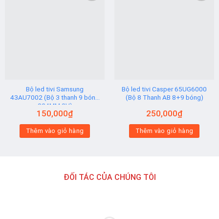
Add to
Add to
wishlist
wishlist
Bộ led tivi Samsung
Bộ led tivi Casper 65UG6000
43AU7002 (Bộ 3 thanh 9 bóng
(Bộ 8 Thanh AB 8+9 bóng)
824MM 3V)
150,000
₫
250,000
₫
Thêm vào giỏ hàng
Thêm vào giỏ hàng
ĐỐI TÁC CỦA CHÚNG TÔI