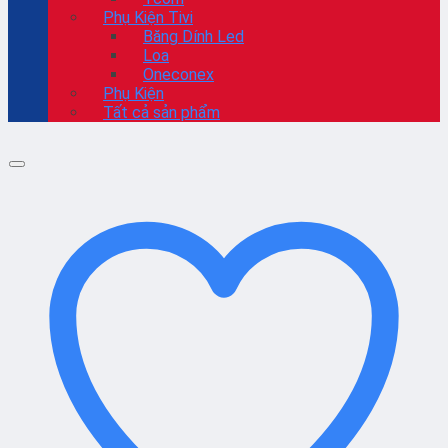
Phụ Kiện Tivi
Băng Dính Led
Loa
Oneconex
Phụ Kiện
Tất cả sản phẩm