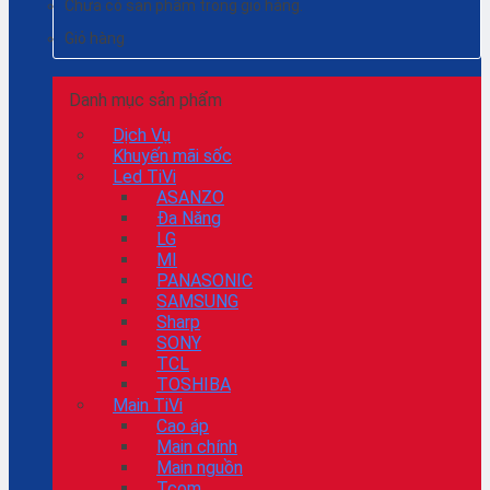
Chưa có sản phẩm trong giỏ hàng.
Giỏ hàng
Danh mục sản phẩm
Dịch Vụ
Khuyến mãi sốc
Led TiVi
ASANZO
Đa Năng
LG
MI
PANASONIC
SAMSUNG
Sharp
SONY
TCL
TOSHIBA
Main TiVi
Cao áp
Main chính
Main nguồn
Tcom