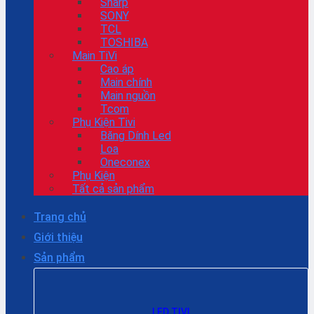
Sharp
SONY
TCL
TOSHIBA
Main TiVi
Cao áp
Main chính
Main nguồn
Tcom
Phụ Kiện Tivi
Băng Dính Led
Loa
Oneconex
Phụ Kiện
Tất cả sản phẩm
Trang chủ
Giới thiệu
Sản phẩm
LED TIVI