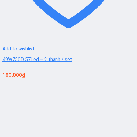
Add to wishlist
49W750D 57Led – 2 thanh / set
180,000
₫