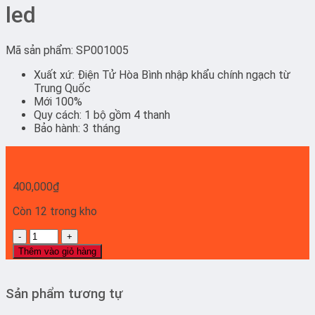
led
Mã sản phẩm: SP001005
Xuất xứ: Điện Tử Hòa Bình nhập khẩu chính ngạch từ
Trung Quốc
Mới 100%
Quy cách: 1 bộ gồm 4 thanh
Bảo hành: 3 tháng
400,000
₫
Còn 12 trong kho
75X8500E
-
Thêm vào giỏ hàng
Set
4
thanh
Sản phẩm tương tự
36