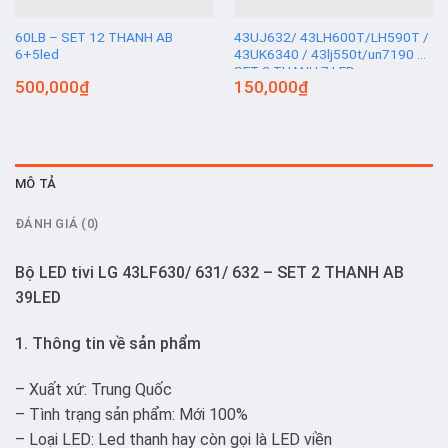
60LB – SET 12 THANH AB
43UJ632/ 43LH600T/LH590T /
6+5led
43UK6340 / 43lj550t/un7190 –
SET 3 THANH 7 LED
500,000
₫
150,000
₫
MÔ TẢ
ĐÁNH GIÁ (0)
Bộ LED tivi LG 43LF630/ 631/ 632 – SET 2 THANH AB
39LED
1. Thông tin về sản phẩm
– Xuất xứ: Trung Quốc
– Tình trạng sản phẩm: Mới 100%
– Loại LED: Led thanh hay còn gọi là LED viền