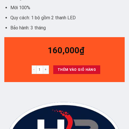
Mới 100%
Quy cách: 1 bộ gồm 2 thanh LED
Bảo hành: 3 tháng
160,000
₫
43LF630/ 631/ 632 - SET 2 THANH AB 39LED số lượng
THÊM VÀO GIỎ HÀNG