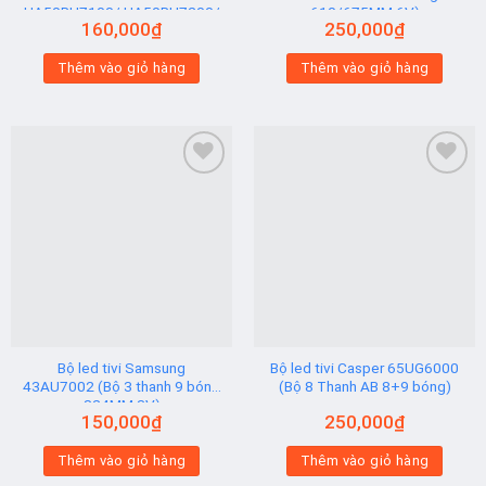
UA50RU7100/ UA50RU7200/
610/675MM 6V)
160,000
₫
250,000
₫
UA50RU7300 (2 thanh viền 6V
N2) Hạt Vuông
Thêm vào giỏ hàng
Thêm vào giỏ hàng
Add to
Add to
wishlist
wishlist
Bộ led tivi Samsung
Bộ led tivi Casper 65UG6000
43AU7002 (Bộ 3 thanh 9 bóng
(Bộ 8 Thanh AB 8+9 bóng)
824MM 3V)
150,000
₫
250,000
₫
Thêm vào giỏ hàng
Thêm vào giỏ hàng