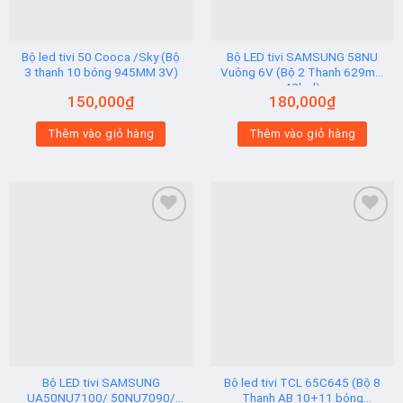
Bộ led tivi 50 Cooca /Sky (Bộ
Bộ LED tivi SAMSUNG 58NU
3 thanh 10 bóng 945MM 3V)
Vuông 6V (Bộ 2 Thanh 629mm
42led)
150,000
₫
180,000
₫
Thêm vào giỏ hàng
Thêm vào giỏ hàng
Add to
Add to
wishlist
wishlist
Bộ LED tivi SAMSUNG
Bộ led tivi TCL 65C645 (Bộ 8
UA50NU7100/ 50NU7090/
Thanh AB 10+11 bóng