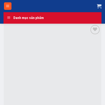
Skip
to
content
Danh mục sản phẩm
Add to
wishlist