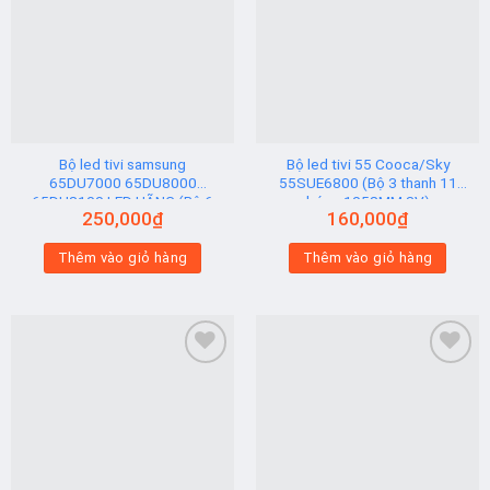
Add to
Add to
wishlist
wishlist
Bộ led tivi samsung
Bộ led tivi 55 Cooca/Sky
65DU7000 65DU8000
55SUE6800 (Bộ 3 thanh 11
65DU8100 LED HÃNG (Bộ 6
bóng 1058MM 3V)
250,000
₫
160,000
₫
Thanh AB)
Thêm vào giỏ hàng
Thêm vào giỏ hàng
Add to
Add to
wishlist
wishlist