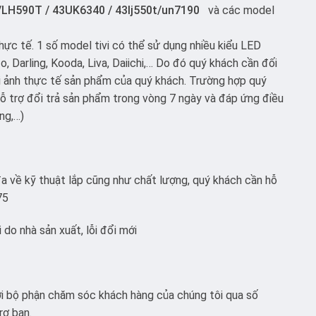
LH590T / 43UK6340 / 43lj550t/un7190
và các model
hực tế. 1 số model tivi có thể sử dụng nhiều kiểu LED
, Darling, Kooda, Liva, Daiichi,… Do đó quý khách cần đối
i ảnh thực tế sản phẩm của quý khách. Trường hợp quý
 trợ đổi trả sản phẩm trong vòng 7 ngày và đáp ứng điều
ng,…)
a về kỹ thuật lắp cũng như chất lượng, quý khách cần hỗ
75
do nhà sản xuất, lỗi đổi mới
với bộ phận chăm sóc khách hàng của chúng tôi qua số
rợ bạn.