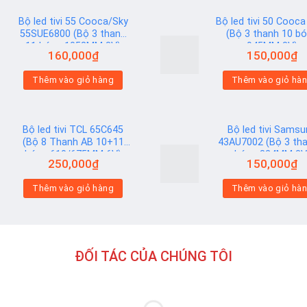
Bộ led tivi 55 Cooca/Sky
Bộ led tivi 50 Cooca
55SUE6800 (Bộ 3 thanh
(Bộ 3 thanh 10 b
11 bóng 1058MM 3V)
945MM 3V)
160,000
₫
150,000
₫
Add to
Thêm vào giỏ hàng
Thêm vào giỏ hà
wishlist
Bộ led tivi TCL 65C645
Bộ led tivi Sams
(Bộ 8 Thanh AB 10+11
43AU7002 (Bộ 3 tha
bóng 610/675MM 6V)
bóng 824MM 3V
250,000
₫
150,000
₫
Add to
Thêm vào giỏ hàng
Thêm vào giỏ hà
wishlist
ĐỐI TÁC CỦA CHÚNG TÔI