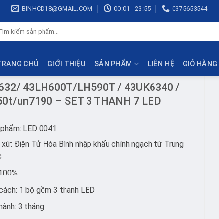
BINHCD18@GMAIL.COM
00:01 - 23:55
0375653544
ìm
ếm:
TRANG CHỦ
GIỚI THIỆU
SẢN PHẨM
LIÊN HỆ
GIỎ HÀNG
632/ 43LH600T/LH590T / 43UK6340 /
550t/un7190 – SET 3 THANH 7 LED
 phẩm: LED 0041
 xứ: Điện Tử Hòa Bình nhập khẩu chính ngạch từ Trung
c
 100%
cách: 1 bộ gồm 3 thanh LED
hành: 3 tháng