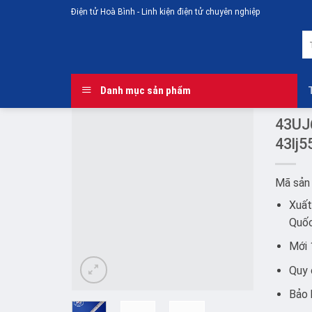
Skip
Điện tử Hoà Bình - Linh kiện điện tử chuyên nghiệp
to
T
content
ki
Danh mục sản phẩm
43UJ
43lj
Add to
Mã sản
wishlist
Xuất
Quố
Mới
Quy 
Bảo 