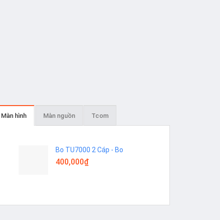
LED số lượng
Màn hình
Màn nguồn
Tcom
Bo TU7000 2 Cáp - Bo
400,000
₫
Add to
Add to
wishlist
wishlist