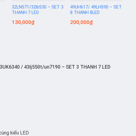
32LN571/32lb530 – SET 3
49UH617/ 49LH590 – SET
43L
THANH 7 LED
8 THANH 8LED
43U
43L
130,000
₫
200,000
₫
15
Set
43UK6340 / 43lj550t/un7190 – SET 3 THANH 7 LED
 cùng kiểu LED