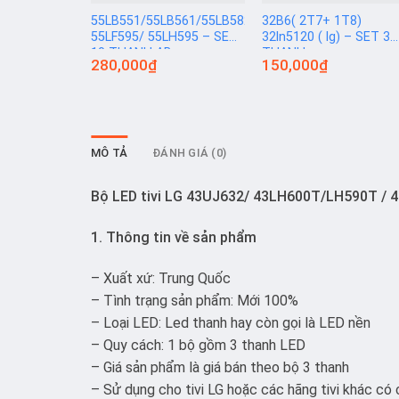
55LB551/55LB561/55LB582/
32B6( 2T7+ 1T8)
55LF595/ 55LH595 – SET
32ln5120 ( lg) – SET 3
10 THANH AB
THANH
280,000
₫
150,000
₫
MÔ TẢ
ĐÁNH GIÁ (0)
Bộ LED tivi LG 43UJ632/ 43LH600T/LH590T / 
1. Thông tin về sản phẩm
– Xuất xứ: Trung Quốc
– Tình trạng sản phẩm: Mới 100%
– Loại LED: Led thanh hay còn gọi là LED nền
– Quy cách: 1 bộ gồm 3 thanh LED
– Giá sản phẩm là giá bán theo bộ 3 thanh
– Sử dụng cho tivi LG hoặc các hãng tivi khác có