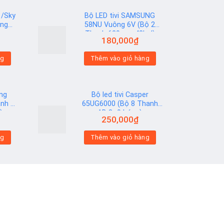
 /Sky
Bộ LED tivi SAMSUNG
óng
58NU Vuông 6V (Bộ 2
Thanh 629mm 42led)
180,000
₫
Add to
ng
Thêm vào giỏ hàng
wishlist
ung
Bộ led tivi Casper
nh 9
65UG6000 (Bộ 8 Thanh
)
AB 8+9 bóng)
250,000
₫
Add to
ng
Thêm vào giỏ hàng
wishlist