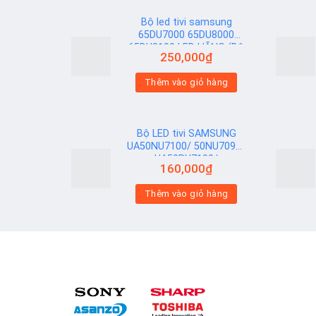
Bộ led tivi samsung
65DU7000 65DU8000
65DU8100 LED HÃNG (Bộ
250,000
₫
6 Thanh AB)
Add to
Add to
Thêm vào giỏ hàng
wishlist
wishlist
Bộ LED tivi SAMSUNG
UA50NU7100/ 50NU7090/
UA50RU7100/
160,000
₫
UA50RU7200/
UA50RU7300 (2 thanh
Add to
Add to
Thêm vào giỏ hàng
viền 6V N2) Hạt Vuông
wishlist
wishlist