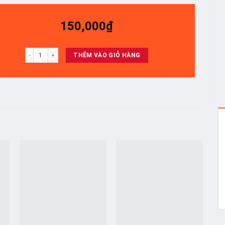
150,000
₫
43UJ632/ 43LH600T/LH590T / 43UK6340 / 43lj550t/un7190 - SET 3 THANH 7 
THÊM VÀO GIỎ HÀNG
o
Add to
Add to
t
wishlist
wishlist