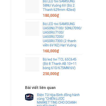
Bộ LED tivi SAMSUNG
58NU Vuông 6V (Bộ 2
Thanh 629mm 42led)
180,000
₫
Bộ LED tivi SAMSUNG
UA50NU7100/ 50NU7090/
UA50RU7100/
UA50RU7200/
UA50RU7300 (2 thanh
viền 6V N2) Hạt Vuông
160,000
₫
Bộ led tivi TCL 65C645
(Bộ 8 Thanh AB 10+11
bóng 610/675MM 6V)
250,000
₫
Bài viết liên quan
Điện Tử Hòa Bình đồng hành
cùng “CHIẾN LƯỢC
MARKETTING CHO DOANH