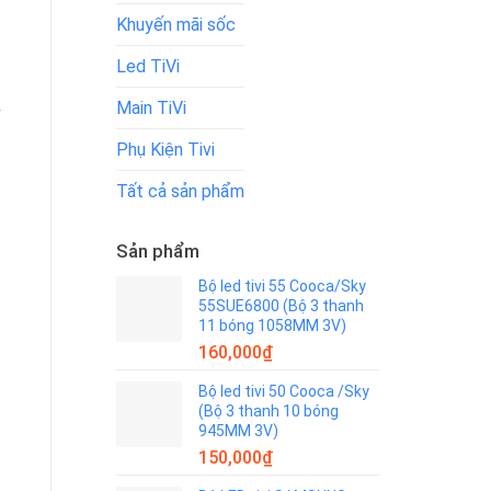
Khuyến mãi sốc
Led TiVi
n
Main TiVi
g
Phụ Kiện Tivi
Tất cả sản phẩm
Sản phẩm
Bộ led tivi 55 Cooca/Sky
55SUE6800 (Bộ 3 thanh
11 bóng 1058MM 3V)
160,000
₫
Bộ led tivi 50 Cooca /Sky
(Bộ 3 thanh 10 bóng
945MM 3V)
150,000
₫