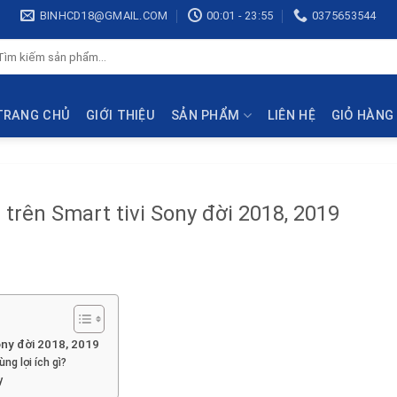
BINHCD18@GMAIL.COM
00:01 - 23:55
0375653544
ìm
ếm:
TRANG CHỦ
GIỚI THIỆU
SẢN PHẨM
LIÊN HỆ
GIỎ HÀNG
trên Smart tivi Sony đời 2018, 2019
ony đời 2018, 2019
ng lợi ích gì?
y