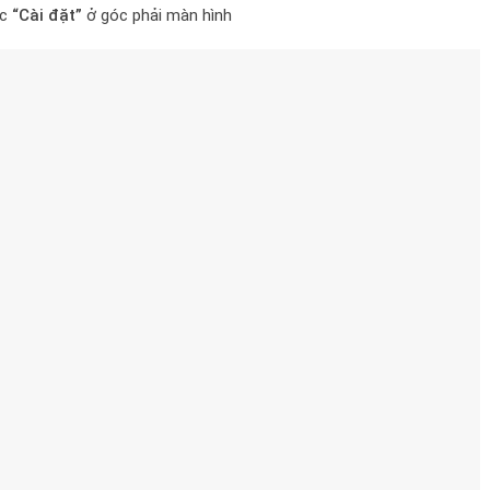
ục
“Cài đặt”
ở góc phải màn hình