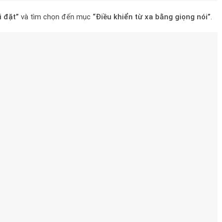
i đặt”
và tìm chọn đến mục
“Điều khiển từ xa bằng giọng nói”
.