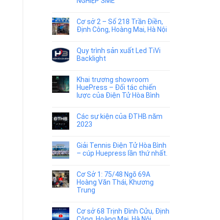
NGHIỆP SME”
Cơ sở 2 – Số 218 Trần Điền,
Định Công, Hoàng Mai, Hà Nội
Quy trình sản xuất Led TiVi
Backlight
Khai trương showroom
HuePress – Đối tác chiến
lược của Điện Tử Hòa Bình
Các sự kiện của ĐTHB năm
2023
Giải Tennis Điện Tử Hòa Bình
– cúp Huepress lần thứ nhất.
Cơ Sở 1: 75/48 Ngõ 69A
Hoàng Văn Thái, Khương
Trung
Cơ sở 68 Trịnh Đình Cửu, Định
Công, Hoàng Mai, Hà Nội