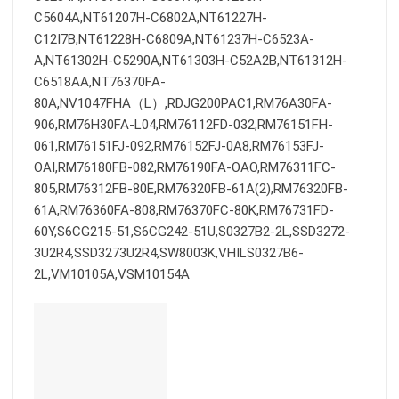
C5604A,NT61207H-C6802A,NT61227H-
C12I7B,NT61228H-C6809A,NT61237H-C6523A-
A,NT61302H-C5290A,NT61303H-C52A2B,NT61312H-
C6518AA,NT76370FA-
80A,NV1047FHA（L）,RDJG200PAC1,RM76A30FA-
906,RM76H30FA-L04,RM76112FD-032,RM76151FH-
061,RM76151FJ-092,RM76152FJ-0A8,RM76153FJ-
OAI,RM76180FB-082,RM76190FA-OAO,RM76311FC-
805,RM76312FB-80E,RM76320FB-61A(2),RM76320FB-
61A,RM76360FA-808,RM76370FC-80K,RM76731FD-
60Y,S6CG215-51,S6CG242-51U,S0327B2-2L,SSD3272-
3U2R4,SSD3273U2R4,SW8003K,VHILS0327B6-
2L,VM10105A,VSM10154A