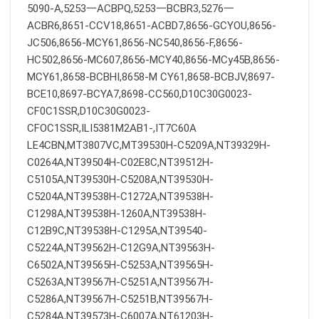
5090-A,5253一ACBPQ,5253一BCBR3,5276一
ACBR6,8651-CCV18,8651-ACBD7,8656-GCYOU,8656-
JC506,8656-MCY61,8656-NC540,8656-F,8656-
HC502,8656-MC607,8656-MCY40,8656-MCy45B,8656-
MCY61,8658-BCBHI,8658-M CY61,8658-BCBJV,8697-
BCE10,8697-BCYA7,8698-CC560,D10C30G0023-
CF0C1SSR,D10C30G0023-
CFOC1SSR,ILI5381M2AB1-,IT7C60A
LE4CBN,MT3807VC,MT39530H-C5209A,NT39329H-
C0264A,NT39504H-C02E8C,NT39512H-
C5105A,NT39530H-C5208A,NT39530H-
C5204A,NT39538H-C1272A,NT39538H-
C1298A,NT39538H-1260A,NT39538H-
C12B9C,NT39538H-C1295A,NT39540-
C5224A,NT39562H-C12G9A,NT39563H-
C6502A,NT39565H-C5253A,NT39565H-
C5263A,NT39567H-C5251A,NT39567H-
C5286A,NT39567H-C5251B,NT39567H-
C5284A,NT39573H-C6007A,NT61203H-