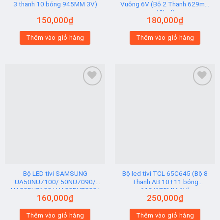
3 thanh 10 bóng 945MM 3V)
Vuông 6V (Bộ 2 Thanh 629mm
42led)
150,000
₫
180,000
₫
Thêm vào giỏ hàng
Thêm vào giỏ hàng
Add to
Add to
wishlist
wishlist
Bộ LED tivi SAMSUNG
Bộ led tivi TCL 65C645 (Bộ 8
UA50NU7100/ 50NU7090/
Thanh AB 10+11 bóng
UA50RU7100/ UA50RU7200/
610/675MM 6V)
160,000
₫
250,000
₫
UA50RU7300 (2 thanh viền 6V
N2) Hạt Vuông
Thêm vào giỏ hàng
Thêm vào giỏ hàng