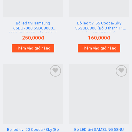
Bộ led tivi samsung
Bộ led tivi 55 Cooca/Sky
65DU7000 65DU8000
55SUE6800 (Bộ 3 thanh 11
65DU8100 LED HÃNG (Bộ 6
bóng 1058MM 3V)
250,000
₫
160,000
₫
Thanh AB)
Thêm vào giỏ hàng
Thêm vào giỏ hàng
Add to
Add to
wishlist
wishlist
Bộ led tivi 50 Cooca /Sky (Bộ
Bộ LED tivi SAMSUNG 58NU