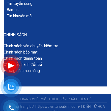
Tin tuyển dụng
Bản tin
Tin khuyến mãi
CHÍNH SÁCH
Chính sách vận chuyển-kiểm tra
Chính sách bảo mật
Chính sách thanh toán
Chính bảo hành đổi trả
Hướng dẫn mua hàng
TRANG CHỦ
GIỚI THIỆU
SẢN PHẨM
LIÊN HỆ
© Dựng trang bởi
https://dientuhoabinh.com/
|
ĐIỆN TỬ HÒA