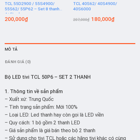
TCL 55D2900 / 55S4900/
TCL 40S62/ 40S4900/
55S62/ 55P62 – Set 8 thanh
40S6000
4+5Led
Giá
Giá
200,000
₫
180,000
₫
207,000
₫
gốc
hiện
là:
tại
207,000₫.
là:
180,000₫.
MÔ TẢ
ĐÁNH GIÁ (0)
Bộ LED tivi TCL 50P6 – SET 2 THANH
1. Thông tin về sản phẩm
– Xuất xứ: Trung Quốc
– Tình trạng sản phẩm: Mới 100%
– Loại LED: Led thanh hay còn gọi là LED viền
– Quy cách: 1 bộ gồm 2 thanh LED
– Giá sản phẩm là giá bán theo bộ 2 thanh
– Sử dụng cho tivi TCL hoặc các hãng tivi khác có cùng