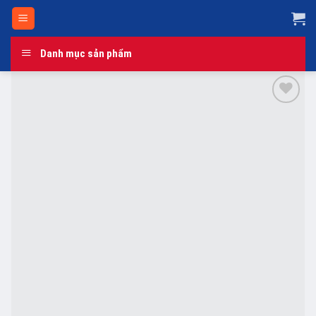
Skip
to
content
Danh mục sản phẩm
Add to
wishlist