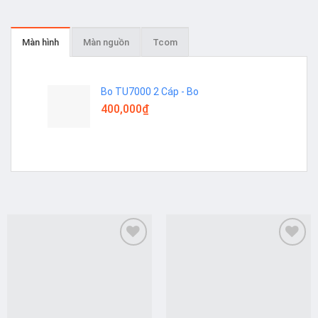
Màn hình
Màn nguồn
Tcom
Bo TU7000 2 Cáp - Bo
400,000
₫
Add to
Add to
wishlist
wishlist