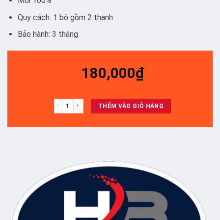
Mới 100%
Quy cách: 1 bộ gồm 2 thanh
Bảo hành: 3 tháng
180,000
₫
TCL 50P6 - SET 2 THANH số lượng
THÊM VÀO GIỎ HÀNG