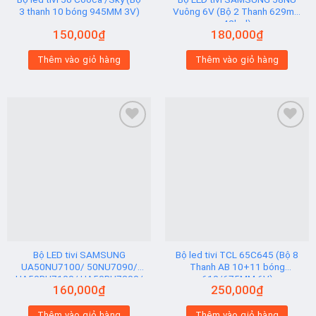
3 thanh 10 bóng 945MM 3V)
Vuông 6V (Bộ 2 Thanh 629mm
42led)
150,000
₫
180,000
₫
Thêm vào giỏ hàng
Thêm vào giỏ hàng
Add to
Add to
wishlist
wishlist
Bộ LED tivi SAMSUNG
Bộ led tivi TCL 65C645 (Bộ 8
UA50NU7100/ 50NU7090/
Thanh AB 10+11 bóng
UA50RU7100/ UA50RU7200/
610/675MM 6V)
160,000
₫
250,000
₫
UA50RU7300 (2 thanh viền 6V
N2) Hạt Vuông
Thêm vào giỏ hàng
Thêm vào giỏ hàng