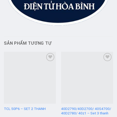
SẢN PHẨM TƯƠNG TỰ
Add to
Add to
wishlist
wishlist
TCL 50P6 – SET 2 THANH
40D2790/40D2700/ 40S4700/
40D2780/ 40z1 – Set 3 thanh