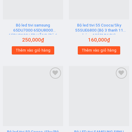
Bộ led tivi samsung
Bộ led tivi 55 Cooca/Sky
65DU7000 65DU8000
55SUE6800 (Bộ 3 thanh 11
65DU8100 LED HÃNG (Bộ 6
bóng 1058MM 3V)
250,000
₫
160,000
₫
Thanh AB)
Thêm vào giỏ hàng
Thêm vào giỏ hàng
Add to
Add to
wishlist
wishlist
Bộ led tivi 50 Cooca /Sky (Bộ
Bộ LED tivi SAMSUNG 58NU