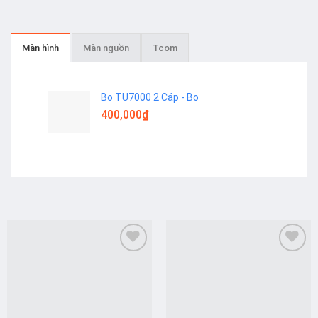
Màn hình
Màn nguồn
Tcom
Bo TU7000 2 Cáp - Bo
400,000
₫
Add to
Add to
wishlist
wishlist