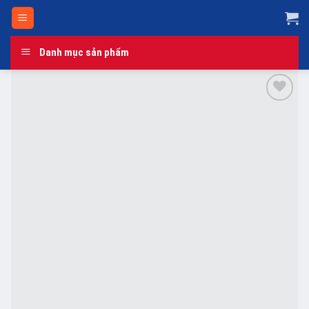
Skip
to
content
Danh mục sản phẩm
Add to
wishlist