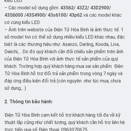
kiểu LED
– Các model sử dụng gồm:
43S62/ 43Z2/ 43D2900/
43S6000 /43S4900/ 43s6100/ 43p62
và các model khác
có cùng kiểu LED
– Ảnh trên website của Điện Tử Hòa Bình là ảnh thực tế. 1
số model tivi có thể sử dụng nhiều kiểu LED khác nhau, đặc
biệt là các thương hiệu như: Asanzo, Darling, Kooda, Liva,
Daiichi,… Do đó quý khách cần đối chiếu sản phẩm trên ảnh
của Điện Tử Hòa Bình với ảnh thực tế sản phẩm của quý
khách. Trường hợp quý khách hàng mua sai sản phẩm Điện
Tử Hòa Bình hỗ trợ đổi trả sản phẩm trong vòng 7 ngày và
đáp ứng điều kiện đổi trả (còn nguyên như lúc mua, chưa
sử dụng,…)
2. Thông tin bảo hành:
Điện Tử Hòa Bình cam kết hỗ trợ khách hàng tối đa về kỹ
thuật lắp cũng như chất lượng, quý khách cần hỗ trợ liên hệ
trực tiếp qua số Điện thoại: 0963070675