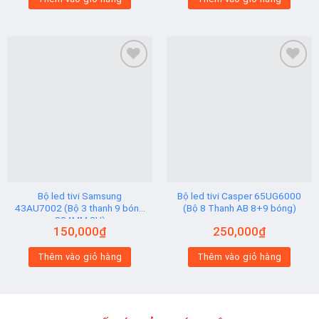
Add to
Add to
wishlist
wishlist
Bộ led tivi Samsung
Bộ led tivi Casper 65UG6000
43AU7002 (Bộ 3 thanh 9 bóng
(Bộ 8 Thanh AB 8+9 bóng)
824MM 3V)
150,000
₫
250,000
₫
Thêm vào giỏ hàng
Thêm vào giỏ hàng