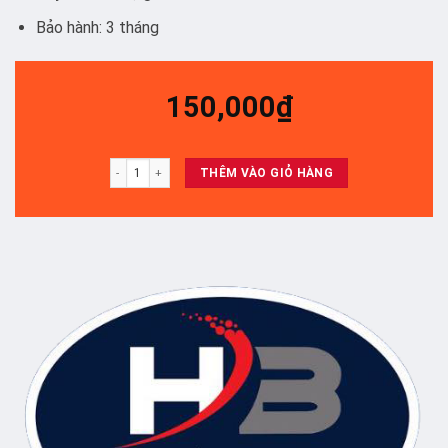
Bảo hành: 3 tháng
150,000
₫
TCL 43S62/ 43Z2/ 43D2900/ 43S6000 /43S4900/ 43s6100/ 43p62 
THÊM VÀO GIỎ HÀNG