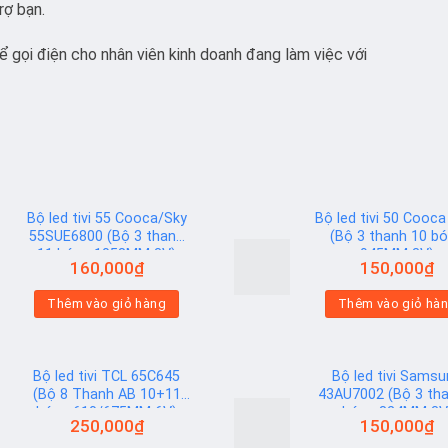
rợ bạn.
 gọi điện cho nhân viên kinh doanh đang làm việc với
Bộ led tivi 55 Cooca/Sky
Bộ led tivi 50 Cooca
55SUE6800 (Bộ 3 thanh
(Bộ 3 thanh 10 b
11 bóng 1058MM 3V)
945MM 3V)
160,000
₫
150,000
₫
Add to
Thêm vào giỏ hàng
Thêm vào giỏ hà
wishlist
Bộ led tivi TCL 65C645
Bộ led tivi Sams
(Bộ 8 Thanh AB 10+11
43AU7002 (Bộ 3 tha
bóng 610/675MM 6V)
bóng 824MM 3V
250,000
₫
150,000
₫