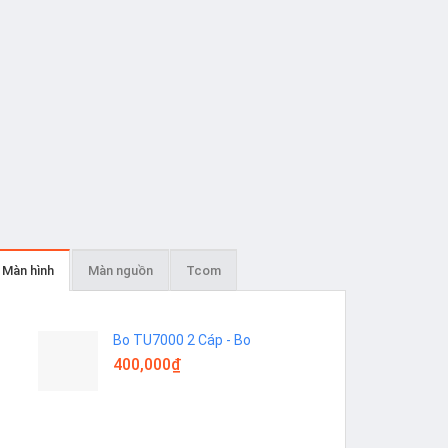
-RA số lượng
Màn hình
Màn nguồn
Tcom
Bo TU7000 2 Cáp - Bo
400,000
₫
Add to
Add to
wishlist
wishlist