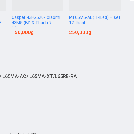
Casper 43FG520/ Xiaomi
MI 65M5-AD( 14Led) – set
MI 
SET
43M5 (Bộ 3 Thanh 7
12 thanh
tha
bóng)
150,000
₫
250,000
₫
25
EA/ L65MA-AC/ L65MA-XT/L65RB-RA