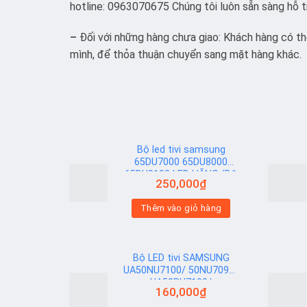
hotline: 0963070675 Chúng tôi luôn sẵn sàng hỗ t
–
Đối với những hàng chưa giao: Khách hàng có thể
mình, để thỏa thuận chuyển sang mặt hàng khác.
Bộ led tivi samsung
65DU7000 65DU8000
65DU8100 LED HÃNG (Bộ
250,000
₫
6 Thanh AB)
Add to
Add to
Thêm vào giỏ hàng
wishlist
wishlist
Bộ LED tivi SAMSUNG
UA50NU7100/ 50NU7090/
UA50RU7100/
160,000
₫
UA50RU7200/