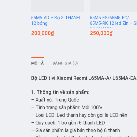
55M5-AD – Bộ 3 THANH
65M5-ES/65M5-EC/
12 bóng
65M5-RK 12 led Zin – 
12 THANH
200,000
₫
250,000
₫
MÔ TẢ
ĐÁNH GIÁ (0)
Bộ LED tivi Xiaomi Redmi L65MA-A/ L65MA-
1. Thông tin về sản phẩm:
– Xuất xứ: Trung Quốc
– Tình trạng sản phẩm: Mới 100%
– Loại LED: Led thanh hay còn gọi là LED nền
– Quy cách: 1 bộ gồm 6 thanh LED
– Giá sản phẩm là giá bán theo bộ 6 thanh