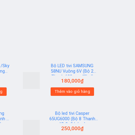
 /Sky
Bộ LED tivi SAMSUNG
óng
58NU Vuông 6V (Bộ 2
Thanh 629mm 42led)
180,000
₫
Add to
ng
Thêm vào giỏ hàng
wishlist
ung
Bộ led tivi Casper
nh 9
65UG6000 (Bộ 8 Thanh
)
AB 8+9 bóng)
250,000
₫