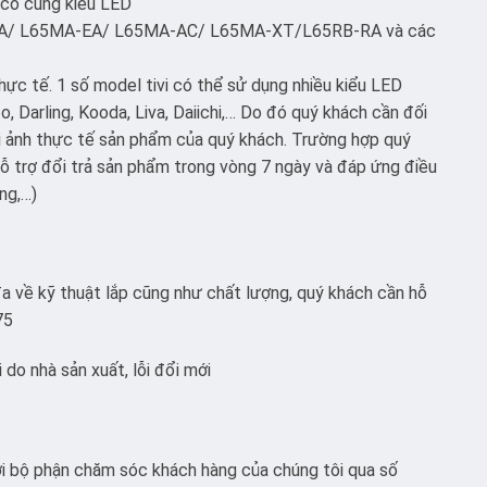
 có cùng kiểu LED
A-A/ L65MA-EA/ L65MA-AC/ L65MA-XT/L65RB-RA và các
hực tế. 1 số model tivi có thể sử dụng nhiều kiểu LED
, Darling, Kooda, Liva, Daiichi,… Do đó quý khách cần đối
i ảnh thực tế sản phẩm của quý khách. Trường hợp quý
 trợ đổi trả sản phẩm trong vòng 7 ngày và đáp ứng điều
ng,…)
a về kỹ thuật lắp cũng như chất lượng, quý khách cần hỗ
75
do nhà sản xuất, lỗi đổi mới
với bộ phận chăm sóc khách hàng của chúng tôi qua số