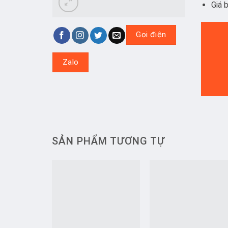
Giá 
Gọi điện
Zalo
SẢN PHẨM TƯƠNG TỰ
Add to
Add t
wishlist
wishlis