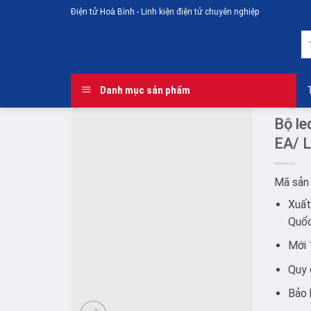
Skip
Điện tử Hoà Bình - Linh kiện điện tử chuyên nghiệp
to
T
content
ki
Danh mục sản phẩm
Bộ le
EA/ 
Add to
Mã sản
wishlist
Xuất
Quố
Mới
Quy 
Bảo 