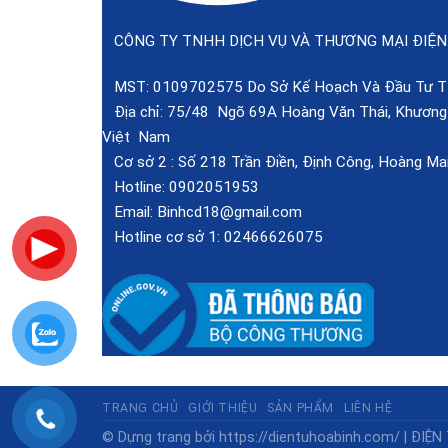
CÔNG TY TNHH DỊCH VỤ VÀ THƯƠNG MẠI ĐIỆN
MST: 0109702575 Do Sở Kế Hoạch Và Đầu Tư TP
Địa chỉ: 75/48 Ngõ 69A Hoàng Văn Thái, Khương T
Việt Nam
Cơ sở 2 :
Số 218 Trần Điền, Định Công, Hoàng Mai
Hotline:
0902051953
Email:
Binhcd18@gmail.com
Hotline cơ sở 1:
02466626075
TRANG CHỦ
GIỚI THIỆU
SẢN PHẨM
LIÊN HỆ
© Dựng trang bởi
https://dientuhoabinh.com/
|
ĐIỆN