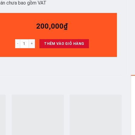
bán chưa bao gồm VAT
200,000
₫
Bộ led tivi Xiaomi Redmi L65MA-A/ L65MA-EA/ L65MA-AC/ L65MA-XT/L65RB
THÊM VÀO GIỎ HÀNG
o
Add to
Add to
t
wishlist
wishlist