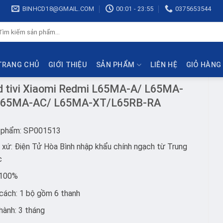
BINHCD18@GMAIL.COM
00:01 - 23:55
0375653544
ìm
ếm:
TRANG CHỦ
GIỚI THIỆU
SẢN PHẨM
LIÊN HỆ
GIỎ HÀNG
d tivi Xiaomi Redmi L65MA-A/ L65MA-
L65MA-AC/ L65MA-XT/L65RB-RA
 phẩm: SP001513
 xứ: Điện Tử Hòa Bình nhập khẩu chính ngạch từ Trung
c
 100%
cách: 1 bộ gồm 6 thanh
hành: 3 tháng