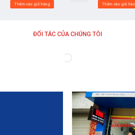
Add to
Thêm vào giỏ hàng
Thêm vào giỏ hà
wishlist
ĐỐI TÁC CỦA CHÚNG TÔI