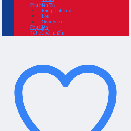
Phụ Kiện Tivi
Băng Dính Led
Loa
Oneconex
Phụ Kiện
Tất cả sản phẩm