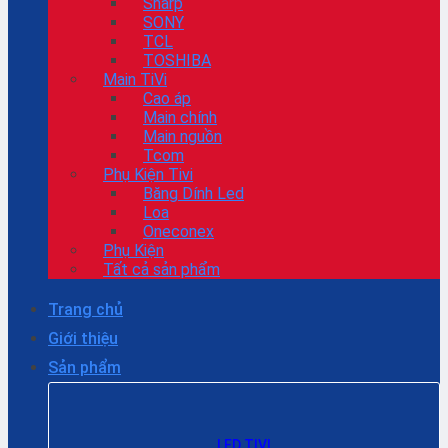
Sharp
SONY
TCL
TOSHIBA
Main TiVi
Cao áp
Main chính
Main nguồn
Tcom
Phụ Kiện Tivi
Băng Dính Led
Loa
Oneconex
Phụ Kiện
Tất cả sản phẩm
Trang chủ
Giới thiệu
Sản phẩm
LED TIVI