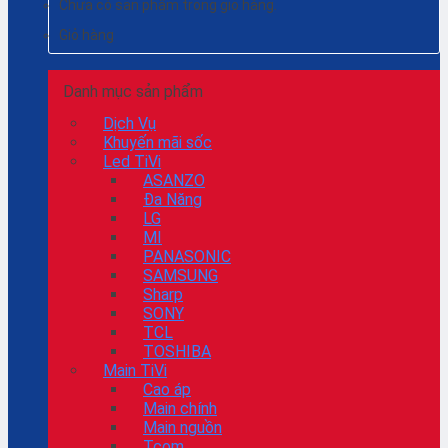
Chưa có sản phẩm trong giỏ hàng.
Giỏ hàng
Danh mục sản phẩm
Dịch Vụ
Khuyến mãi sốc
Led TiVi
ASANZO
Đa Năng
LG
MI
PANASONIC
SAMSUNG
Sharp
SONY
TCL
TOSHIBA
Main TiVi
Cao áp
Main chính
Main nguồn
Tcom