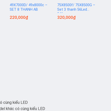
4
49X7000D/ 49x8000c –
75X8500f/ 75X8500G –
46R
SET 8 THANH AB
Set 3 thanh 56Led
6Le
546mm
220,000
₫
320,000
₫
18
có cùng kiểu LED
el khác có cùng kiểu LED