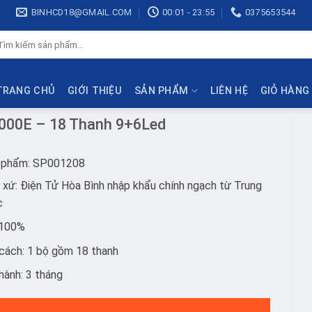
BINHCD18@GMAIL.COM
00:01 - 23:55
0375653544
ìm
ếm:
TRANG CHỦ
GIỚI THIỆU
SẢN PHẨM
LIÊN HỆ
GIỎ HÀNG
000E – 18 Thanh 9+6Led
 phẩm: SP001208
 xứ: Điện Tử Hòa Bình nhập khẩu chính ngạch từ Trung
c
 100%
cách: 1 bộ gồm 18 thanh
hành: 3 tháng