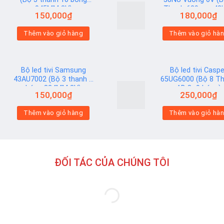
945MM 3V)
Thanh 629mm 42l
150,000
₫
180,000
₫
Add to
Thêm vào giỏ hàng
Thêm vào giỏ hà
wishlist
Bộ led tivi Samsung
Bộ led tivi Caspe
43AU7002 (Bộ 3 thanh 9
65UG6000 (Bộ 8 T
bóng 824MM 3V)
AB 8+9 bóng)
150,000
₫
250,000
₫
Add to
Thêm vào giỏ hàng
Thêm vào giỏ hà
wishlist
ĐỐI TÁC CỦA CHÚNG TÔI