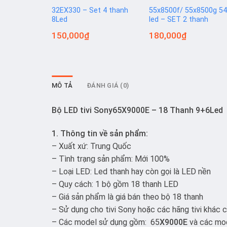
32EX330 – Set 4 thanh
55x8500f/ 55x8500g 5
8Led
led – SET 2 thanh
150,000
₫
180,000
₫
MÔ TẢ
ĐÁNH GIÁ (0)
Bộ LED tivi Sony65X9000E – 18 Thanh 9+6Led
1. Thông tin về sản phẩm:
– Xuất xứ: Trung Quốc
– Tình trạng sản phẩm: Mới 100%
– Loại LED: Led thanh hay còn gọi là LED nền
– Quy cách: 1 bộ gồm 18 thanh LED
– Giá sản phẩm là giá bán theo bộ 18 thanh
– Sử dụng cho tivi Sony hoặc các hãng tivi khác 
– Các model sử dụng gồm: 65
X9000E
và các mod