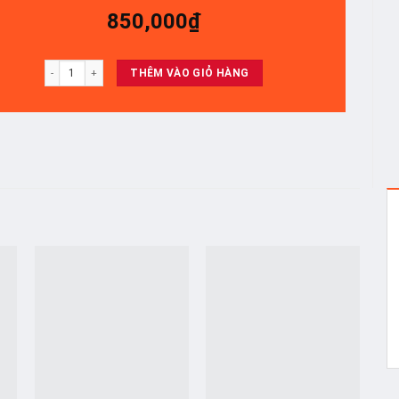
850,000
₫
65X9000E - 18 Thanh 9+6Led số lượng
THÊM VÀO GIỎ HÀNG
o
Add to
Add to
t
wishlist
wishlist