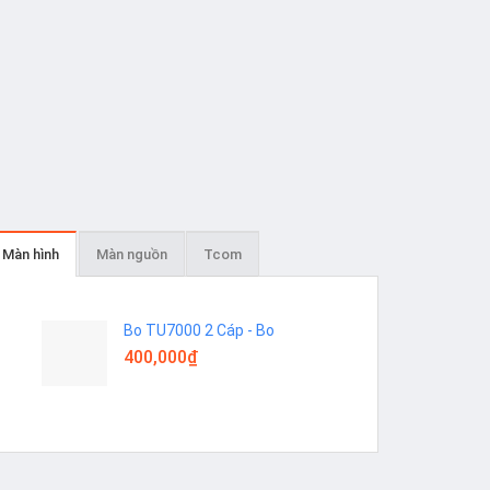
Màn hình
Màn nguồn
Tcom
Bo TU7000 2 Cáp - Bo
400,000
₫
Add to
Add to
wishlist
wishlist