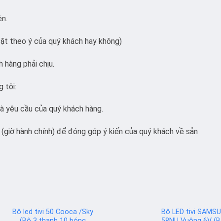
ện.
ặt theo ý của quý khách hay không)
 hàng phải chịu.
g tôi:
và yêu cầu của quý khách hàng.
(giờ hành chính) để đóng góp ý kiến của quý khách về sản
Bộ led tivi 50 Cooca /Sky
Bộ LED tivi SAMS
(Bộ 3 thanh 10 bóng
58NU Vuông 6V (B