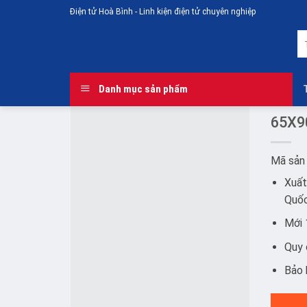
Skip
Điện tử Hoà Bình - Linh kiện điện tử chuyên nghiệp
to
T
content
ki
Danh mục sản phẩm
65X9
Mã sản
Add to
Xuất
wishlist
Quố
Mới
Quy 
Bảo 