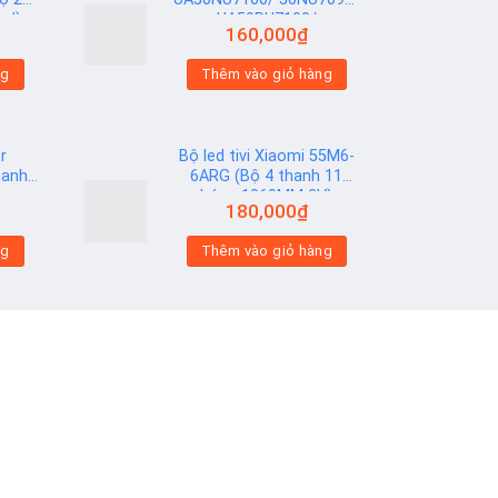
ed)
UA50RU7100/
160,000
₫
UA50RU7200/
UA50RU7300 (2 thanh
Add to
ng
Thêm vào giỏ hàng
viền 6V N2) Hạt Vuông
wishlist
r
Bộ led tivi Xiaomi 55M6-
hanh
6ARG (Bộ 4 thanh 11
bóng 1060MM 3V)
180,000
₫
Add to
ng
Thêm vào giỏ hàng
wishlist