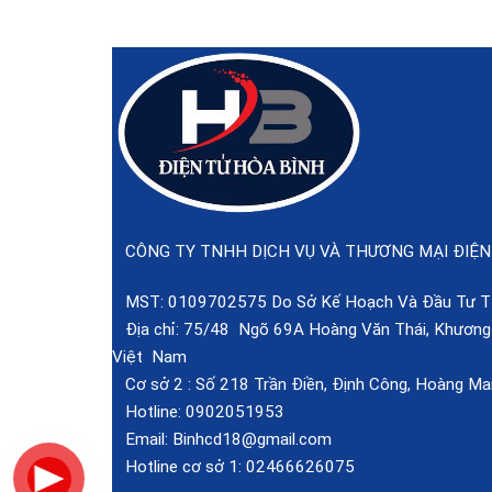
CÔNG TY TNHH DỊCH VỤ VÀ THƯƠNG MẠI ĐIỆN
MST: 0109702575 Do Sở Kế Hoạch Và Đầu Tư TP
Địa chỉ: 75/48 Ngõ 69A Hoàng Văn Thái, Khương T
Việt Nam
Cơ sở 2 :
Số 218 Trần Điền, Định Công, Hoàng Mai
Hotline:
0902051953
Email:
Binhcd18@gmail.com
Hotline cơ sở 1:
02466626075