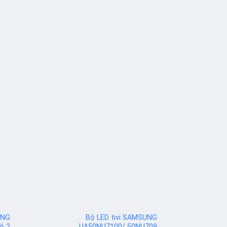
UNG
Bộ LED tivi SAMSUNG
ộ 2
UA50NU7100/ 50NU7090/