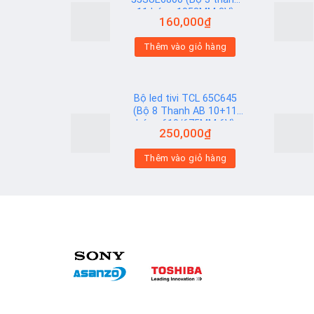
11 bóng 1058MM 3V)
160,000
₫
Add to
Add to
Thêm vào giỏ hàng
wishlist
wishlist
Bộ led tivi TCL 65C645
(Bộ 8 Thanh AB 10+11
bóng 610/675MM 6V)
250,000
₫
Add to
Add to
Thêm vào giỏ hàng
wishlist
wishlist