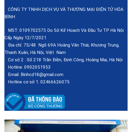
CÔNG TY TNHH DỊCH VỤ VÀ THƯƠNG MẠI ĐIỆN TỬ HÒA
BÌNH
MST: 0109702575 Do Sở Kế Hoạch Và Đầu Tư TP Hà Nội
Cấp Ngày 12/7/2021
Địa chỉ: 75/48 Ngõ 69A Hoàng Văn Thái, Khương Trung,
Thanh Xuân, Hà Nội, Việt Nam
Cơ sở 2 :
Số 218 Trần Điền, Định Công, Hoàng Mai, Hà Nội
Hotline:
0902051953
Email:
Binhcd18@gmail.com
Hotline cơ sở 1:
02466626075