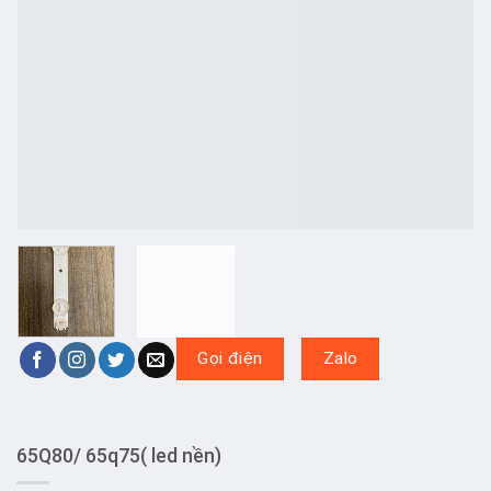
Gọi điện
Zalo
65Q80/ 65q75( led nền)