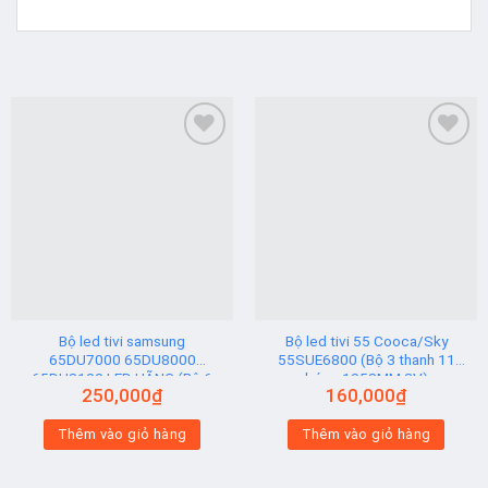
Add to
Add to
wishlist
wishlist
Bộ led tivi samsung
Bộ led tivi 55 Cooca/Sky
65DU7000 65DU8000
55SUE6800 (Bộ 3 thanh 11
65DU8100 LED HÃNG (Bộ 6
bóng 1058MM 3V)
250,000
₫
160,000
₫
Thanh AB)
Thêm vào giỏ hàng
Thêm vào giỏ hàng