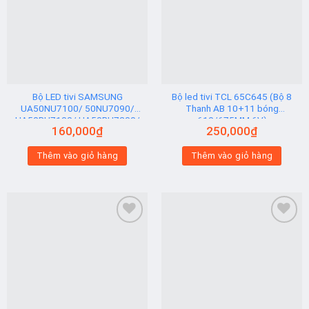
Add to
Add to
wishlist
wishlist
Bộ LED tivi SAMSUNG
Bộ led tivi TCL 65C645 (Bộ 8
UA50NU7100/ 50NU7090/
Thanh AB 10+11 bóng
UA50RU7100/ UA50RU7200/
610/675MM 6V)
160,000
₫
250,000
₫
UA50RU7300 (2 thanh viền 6V
N2) Hạt Vuông
Thêm vào giỏ hàng
Thêm vào giỏ hàng
Add to
Add to
wishlist
wishlist