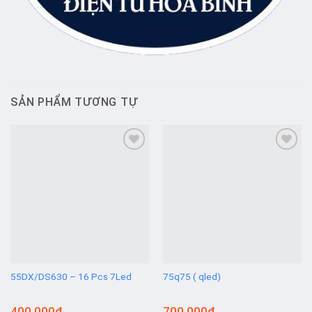
SẢN PHẨM TƯƠNG TỰ
Add to
Add to
wishlist
wishlist
55DX/DS630 – 16 Pcs 7Led
75q75 ( qled)
400,000
₫
700,000
₫