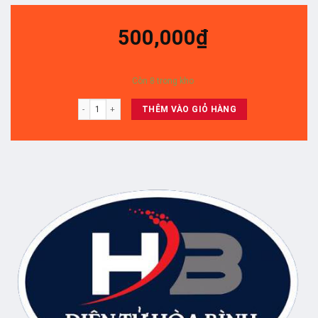
500,000
₫
Còn 8 trong kho
65Q80/ 65q75( led nền) số lượng
THÊM VÀO GIỎ HÀNG