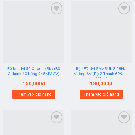
Add to
Add to
wishlist
wishlist
Bộ led tivi 50 Cooca /Sky (Bộ
Bộ LED tivi SAMSUNG 58NU
3 thanh 10 bóng 945MM 3V)
Vuông 6V (Bộ 2 Thanh 629mm
42led)
150,000
₫
180,000
₫
Thêm vào giỏ hàng
Thêm vào giỏ hàng