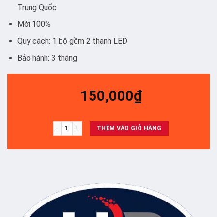
Trung Quốc
Mới 100%
Quy cách: 1 bộ gồm 2 thanh LED
Bảo hành: 3 tháng
150,000
₫
43LF540/43LF590/ 43UF690/ 43LX310c/43LW310c - Set 2 thanh A
THÊM VÀO GIỎ HÀNG