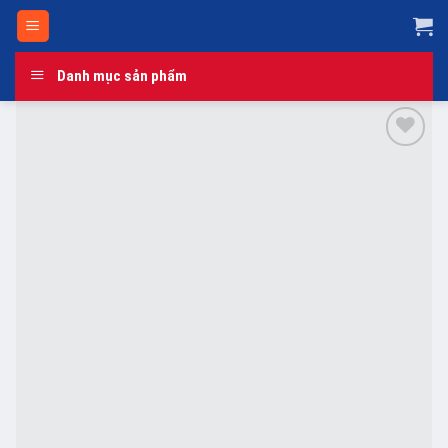
Skip
to
content
Danh mục sản phẩm
Add to
wishlist