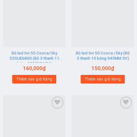
Add to
Add to
wishlist
wishlist
Bộ led tivi 55 Cooca/Sky
Bộ led tivi 50 Cooca /Sky (Bộ
55SUE6800 (Bộ 3 thanh 11
3 thanh 10 bóng 945MM 3V)
bóng 1058MM 3V)
160,000
₫
150,000
₫
Thêm vào giỏ hàng
Thêm vào giỏ hàng
Add to
Add to
wishlist
wishlist