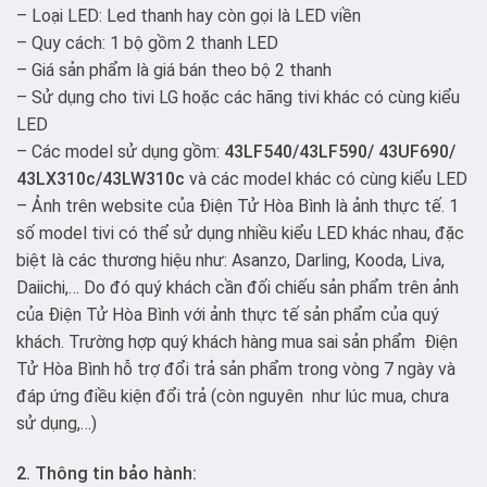
– Loại LED: Led thanh hay còn gọi là LED viền
– Quy cách: 1 bộ gồm 2 thanh LED
– Giá sản phẩm là giá bán theo bộ 2 thanh
– Sử dụng cho tivi LG hoặc các hãng tivi khác có cùng kiểu
LED
– Các model sử dụng gồm:
43LF540/43LF590/ 43UF690/
43LX310c/43LW310c
và các model khác có cùng kiểu LED
– Ảnh trên website của Điện Tử Hòa Bình là ảnh thực tế. 1
số model tivi có thể sử dụng nhiều kiểu LED khác nhau, đặc
biệt là các thương hiệu như: Asanzo, Darling, Kooda, Liva,
Daiichi,… Do đó quý khách cần đối chiếu sản phẩm trên ảnh
của Điện Tử Hòa Bình với ảnh thực tế sản phẩm của quý
khách. Trường hợp quý khách hàng mua sai sản phẩm Điện
Tử Hòa Bình hỗ trợ đổi trả sản phẩm trong vòng 7 ngày và
đáp ứng điều kiện đổi trả (còn nguyên như lúc mua, chưa
sử dụng,…)
2. Thông tin bảo hành: