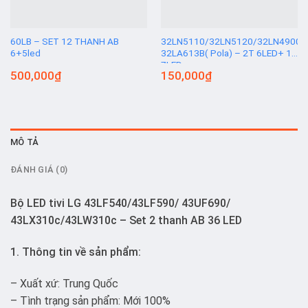
60LB – SET 12 THANH AB
32LN5110/32LN5120/32LN4900/
6+5led
32LA613B( Pola) – 2T 6LED+ 1T
7LED
500,000
₫
150,000
₫
MÔ TẢ
ĐÁNH GIÁ (0)
Bộ LED tivi LG 43LF540/43LF590/ 43UF690/
43LX310c/43LW310c – Set 2 thanh AB 36 LED
1. Thông tin về sản phẩm:
– Xuất xứ: Trung Quốc
– Tình trạng sản phẩm: Mới 100%