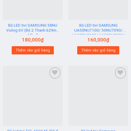
Bộ LED tivi SAMSUNG 58NU
Bộ LED tivi SAMSUNG
Vuông 6V (Bộ 2 Thanh 629mm
UA50NU7100/ 50NU7090/
42led)
UA50RU7100/ UA50RU7200/
180,000
₫
160,000
₫
UA50RU7300 (2 thanh viền 6V
N2) Hạt Vuông
Thêm vào giỏ hàng
Thêm vào giỏ hàng
Add to
Add to
wishlist
wishlist