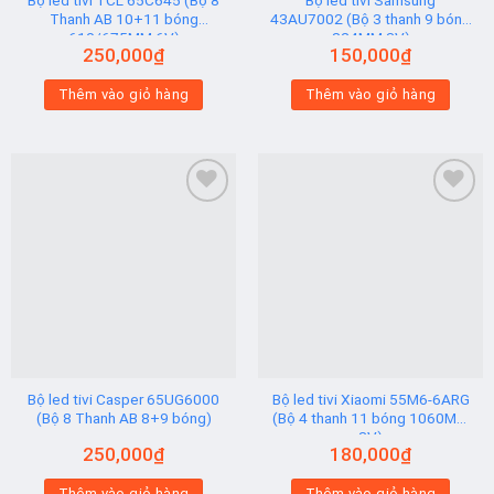
Bộ led tivi TCL 65C645 (Bộ 8
Bộ led tivi Samsung
Thanh AB 10+11 bóng
43AU7002 (Bộ 3 thanh 9 bóng
610/675MM 6V)
824MM 3V)
250,000
₫
150,000
₫
Thêm vào giỏ hàng
Thêm vào giỏ hàng
Add to
Add to
wishlist
wishlist
Bộ led tivi Casper 65UG6000
Bộ led tivi Xiaomi 55M6-6ARG
(Bộ 8 Thanh AB 8+9 bóng)
(Bộ 4 thanh 11 bóng 1060MM
3V)
250,000
₫
180,000
₫
Thêm vào giỏ hàng
Thêm vào giỏ hàng