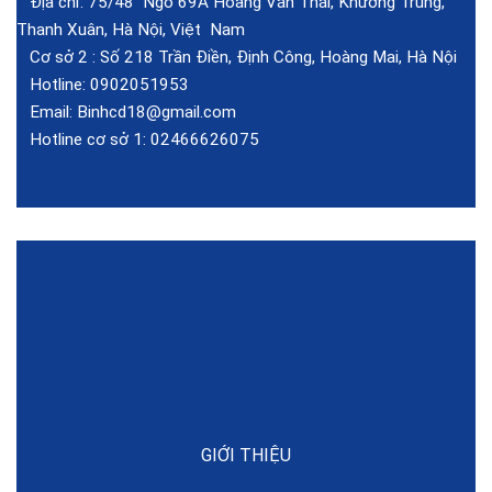
Địa chỉ: 75/48 Ngõ 69A Hoàng Văn Thái, Khương Trung,
Thanh Xuân, Hà Nội, Việt Nam
Cơ sở 2 :
Số 218 Trần Điền, Định Công, Hoàng Mai, Hà Nội
Hotline:
0902051953
Email:
Binhcd18@gmail.com
Hotline cơ sở 1:
02466626075
GIỚI THIỆU